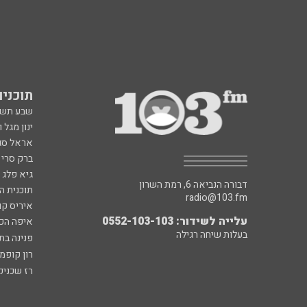
תוכניות fm
שבע תש
ינון מגל 
אראל סג"
ברק סרי 
גיא פלג
דבורה הנביאה 6, רמת השרון
תוכנית ה
radio@103.fm
איריס קו
עלייה לשידור: 0552-103-103
איפה הכ
בעלות שיחה רגילה
פנינה בת
רון קופמ
רז שכניק