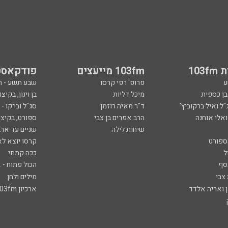
103
103fm מייעצים
פודקאסט
ע
פרופ' רפי קרסו
שבע תשע - 
ובן כספית
מיכל דליות
בן וינון, בקיצו
ל ואיל ברקוביץ'
ד"ר מאיה רוזמן
סג"ל וברקו -
ואלי אוחנה
הרב אפרים בן צבי
ספורט, בקיצו
שיחות לילה
שניים עד ארב
ספורט
קרסו יוצא לא
ל
ככה קמתי
סף
הכול פתוח - א
 צבי
מילים ולחן
ן ואריה אלדד
ארכיון 103fm