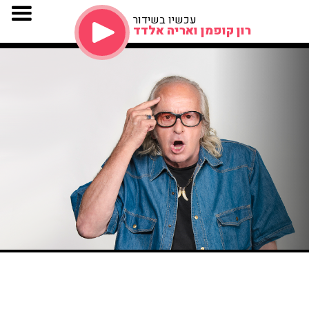
עכשיו בשידור
רון קופמן ואריה אלדד