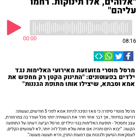
"אלוהים, אלו תינוקות. רחמו
עליהם"
00:00
08:16
מרסל מוסרי מזועזעת מאירועי האלימות נגד
ילדים בפעוטונים: "התינוק הקטן רק מחפש את
אמא וסבתא, שיצילו אותו מתופת הגננות"
מרסל מוסרי סיפרה כי מאז הפכה להיות אמא לפני 5 חודשים, נעשתה
רגישה במיוחד, אך דבר אחד חדר את רגשותיה יותר מכל ועורר בה צמרמורת,
עצב ותסכול - תופעת האלימות בגני הילדים. מרסל הביעה דעתה על התופעה
הקשה: "יבוא היום ותהיה אם אחת שלא תוכל לזה יותר, לא לעונשים הקלים,
לעסקאות הטיעון ולגננות עם דמעות התנין, והיא תעשה מעשה".