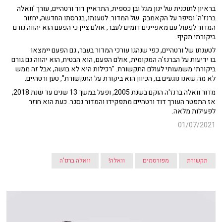
בראיון לתוכנית של ינון מגל ובן כספית, התראיין דוד ורטהיים, עורך 'וואלה
ברנז'ה' וסיפר על הקאמבק של המדור. לטענתו, בגרסתו החדשה, יחזור
המדור לפעול עם מאפיינים דומים לעבר, אולם ציין כי הפעם הוא יהווה גורם
ביקורתי תקיף.
לטענתו של ורטהיים, כפי שנהגו עורכי המדור בעבר, גם הפעם יימצאו
בו ידיעות על הברנז'ה המקומית, אולם הפעם, הוא הבטיח, הוא יהווה גם גורם
ביקורתי משמעותי לעולם התקשורת. "רכילות היא לא בושה, אבל זה ממש
לא מה שאנו נוגעים בו, הכיוון הוא ביקורת על התקשורת", טען ורטהיים.
מדור וואלה ברנז'ה הוקם בשנת 2005, ופעל במשך 13 שנים עד שנת 2018,
אז התפטר העורך דוד ורטהיים מתפקידו והמדור נסגר. כעת הוא חוזר
לפעילות מלאה.
01/07/2021
תקשורת
מפורסמים
וואלה!
וואלה ברנז'ה