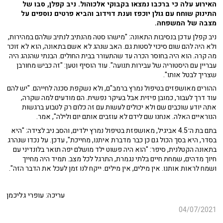
האירוע עלה כי ברכבו נמצאו בקבוקי אלכוהול. ניב קפלן, סבו של
התינוק שוחח עם גולן יוכפז וענת דוידוב והביא פרטים נוספים על
מצבה של המשפחה.
ניב קפלן עדכן בנסיבות התאונה: "מישהו סטה מהנתיב לנתיב שלהם במהירות,
ולא היה להם שום סיכוי לסטות גם. האב שנהג לא אשם בתאונה, הוא לא זוכר
מה קרה. הוא היה בחוסר הכרה עד שהתעורר בבית החולים. הבנתי שהנהג היה
עבריין עם היסטוריה של עבירות תנועה". עוד הוסיף וטען: "זה כביש מחורבן
שצריך לבטל אותו".
ההורים מאושפזים בטיפול נמרץ ברמב"ם, ולא נשקפת סכנה לחייהם. "יש להם
עוד דרך לעבור, כמובן פיזית אבל בעיקר נפשית. הם מודעים למה שקרה,
אתה יודע שוכבים שם ולא יכולים לעשות עם זה כלום רק לטבוע ברגשות
הנוראיים האלה. אנחנו שם לידם לא עוזבים אותם יום ולילה", אמר.
בתם בת ה־4.5 אביגיל, מאושפזת בטיפול נמרץ ילדים, והסב ניב לצידה: "היא
בסדר, היא בסך הכול גם כן כבר מדברת איתנו, מחייכת", עדכן. על נכדו שנהרג
בתאונה הקטלנית, סיפר: "הוא היה פשוט ילד מושלם יפה תואר בלונדיני עם
חיוך מדהים, שמחת חיים בלתי נגמרת, התרגל לכל מצב. תמיד היה מחייך
ושמח לראות אותנו. אין מילים, אין מילים. ייקח לנו זמן לעכל את הדבר הזה".
עריכה: עופרי גליכמן
04/07/2021