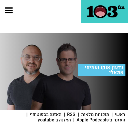
גדעון אוקו ועמיחי
אתאלי
ראשי
|
תוכניות מלאות
|
RSS
|
האזנה בספוטיפיי
|
האזנה ב־Apple Podcasts
|
האזנה ב־youtube