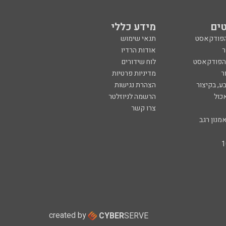
ים
מידע כללי
הפודקאסט
תנאי שימוש
ר
אודות הרדיו
 הפודקאסט
לוח שידורים
ר
מדיניות פרטיות
ע, בקיצור
הצהרת נגישות
כול
הרשמה לניוזלטר
צרו קשר
מנון רגב
created by
CYBER
SERVE