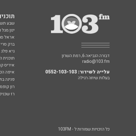
תוכניות fm
שבע תש
ינון מגל 
אראל סג"
ברק סרי 
גיא פלג
דבורה הנביאה 6, רמת השרון
תוכנית ה
radio@103.fm
איריס קו
עלייה לשידור: 0552-103-103
איפה הכ
בעלות שיחה רגילה
פנינה בת
רון קופמ
רז שכניק
כל הזכויות שמורות ל - 103FM