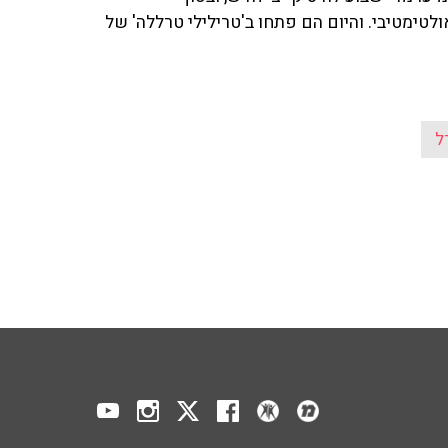
לטימטיבי. והיום הם פתחו ב'טרילילי טרללה' של
ל