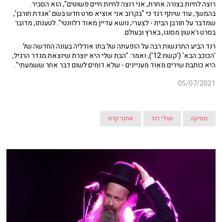
רוצה לחיות בצורה אחרת, אני רוצה לחיות חיים פשוטים", הוא הסביר.
בהמשך, עוד שיתף רנד כי "בקרוב אני אוציא סרט חדש בשם 'אגדת חורבן',
שמדבר על חורבן הבית - לצערי, נושא עדיין מאוד רלוונטי". לטענתו, מדובר
בסרט ראשון מסוגו, בארץ ובעולם.
רנד הביע התרגשות רבה על הופעתה של בתו אודליה בעונה החדשה של
'הכוכב הבא' ('קשת 12'), ואמר: "הבת שלי היא יוצרת שיוצאת מגדר הרגיל,
היא כותבת שירים מאוד מעניינים - שלא דומים לשום דבר אחר ששמעתי".
05/07/2021
מוזיקה
שולי רנד
אתגר קרת