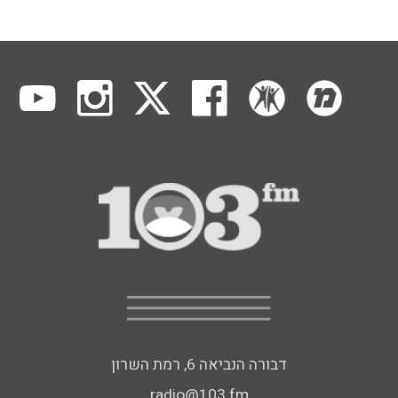
דבורה הנביאה 6, רמת השרון
radio@103.fm