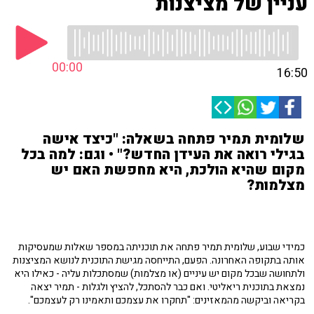
עניין של מציצנות
00:00
16:50
שלומית תמיר פתחה בשאלה: "כיצד אישה
בגילי רואה את העידן החדש?" • וגם: למה בכל
מקום שהיא הולכת, היא מחפשת האם יש
מצלמות?
כמידי שבוע, שלומית תמיר פתחה את תוכניתה במספר שאלות שמעסיקות
אותה בתקופה האחרונה. הפעם, התייחסה מגישת התוכנית לנושא המציצנות
ולתחושה שבכל מקום יש עיניים (או מצלמות) שמסתכלות עליה - כאילו היא
נמצאת בתוכנית ריאליטי. ואם כבר להסתכל, להציץ ולגלות - תמיר יצאה
בקריאה וביקשה מהמאזינים: "תחקרו את עצמכם ותאמינו רק לעצמכם".