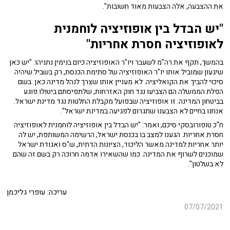
את ההצבעה, אלה הצבעות מאוד חשובות".
"יש הבדל בין אופוזיציה לוחמנית
לאופוזיציה חסרת אחריות"
בהמשך, תקף את רה"מ לשעבר ויו"ר האופוזיציה כיום בנימין נתניהו: "יש כאן
שיגעון שמוביל אותו יו"ר האופוזיציה של סתימת הכנסת, רק בשביל שיהיה
סיכוי להביך את הקואליציה. לא מעניין אותו שצרך לנהל מדינה כאן. בשם
הפלת הממשלה הם הצביעו נגד חוק האזרחות, שלתפיסתם ביטולו פוגע
בביטחון המדינה. זו אופוזיציה שבפועל מקבלת החלטות נגד מדינת ישראל.
אנחנו בחיים לא הצבענו שתגרום לפגיעה במדינת ישראל".
ח"כ טופורובסקי סיכם, ואמר: "יש הבדל בין אופוזיציה לוחמנית לאופוזיציה
חסרת אחריות. הגענו למצב בו בכנסת ישראל, הרשימה המשותפת, יש לה
יותר אחריות למדינה מאשר הליכוד, הציונות הדתית, ש"ס ואגודת ישראל
שמוכנים לשרוף את המדינה. כמו שהשאירו אדמה חרוכה רק בשם זה שהם
לא בשלטון".
עריכה: עופרי גליכמן
07/07/2021