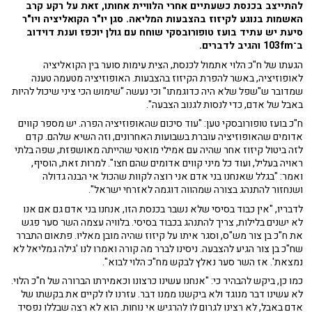
להתייצב בכנסת כשעתיים אחרי הלוויית אחותו, זאת על רקע קרב
האשמות בנוגע לקיזוז בהצבעות המליאה. סגן יו"ר הקואליציה ויו"ר
סיעת יש עתיד בועז טופורובסקי שוחח עם גולן יוכפז וענת דוידוב
ב־103fm והגיב לדברים.
הגעתו של ח"כ הלוי אתמול לכנסת, הצית עימות סוער בין הקואליציה
לאופוזיציה, באשר להפרת הקיזוז בהצבעות. האופוזיציה מטעמה טענה
שמדובר ש"שפל שלא היה כדוגמתו" וכי נעשה "שימוש הכי ציני שיכול להיות
באבל של אדם, כדי לנסות לגנוב הצבעה".
ח"כ בועז טופורובסקי טען: "עוד סיכום שהאופוזיציה הפרה. יש מספר קווים
אדומים שהאופוזיציה עוברת בשבועות האחרונים, וזה השיא שלהם. קדם
לזה ביטול קיזוז אחר שהיה עם אמילי מואטי שהייתה מאושפזת, שפה בלתי
ראויה בעליל, ועוד כל מיני קווים אדומים שהם חצו". למרות זאת, הוסיף,
ואמר: "בגלל שאנחנו בני אדם אני רוצה לקוות שהכול אי הבנה גדולה
ושנחזור להתנהג בצורה שמהווה דוגמה לאזרחי ישראל".
לדבריו, "אין כבוד בסיסי שלא נשבר בכנסת הזו, אנחנו בני אדם גם אם אנו
לא ישנים בלילות, צריך להתנהג בכבוד בסיסי. בלוויה עצמה השר סער פגש
את ח"כ בן צור מש"ס, וסגר איתו על קיזוז שהיה מובן מאליו. פתאום התברר
שח"כ בן צור הגיע להצבעה. ניסינו לברר מה קורה ואמרו לנו 'גילה גמליאל לא
נמצאת'. אז השר סער נאלץ לבקש מח"כ הלוי לבוא".
כמו כן, ביקש להבהיר כי: "אנחנו עשינו כרצונו וכאמירתו הברורה של ח"כ הלוי.
לא עשינו דבר מנוגד ולא ביקשנו ממנו דבר. עזרנו לו לקיים את בקשתו של
אדם באבל, לא רצינו לגרום לו להרגיש אי נוחות. הוא לא רצה שבללו נפסיד