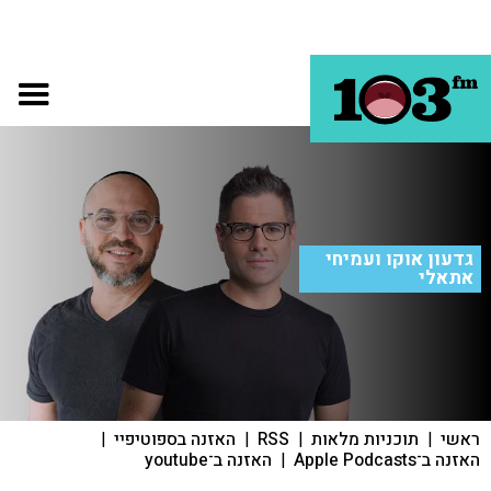
גדעון אוקו ועמיחי
אתאלי
ראשי
|
תוכניות מלאות
|
RSS
|
האזנה בספוטיפיי
|
האזנה ב־Apple Podcasts
|
האזנה ב־youtube