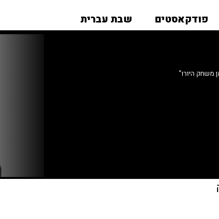
פודקאסטים
שבת עברית
 משחק היורו"