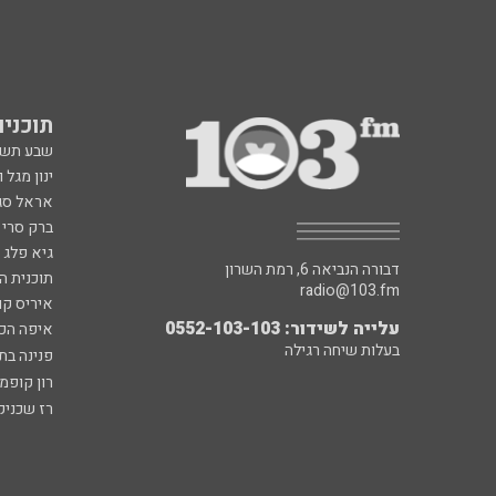
תוכניות fm
שבע תש
ינון מגל 
אראל סג"
ברק סרי 
גיא פלג
דבורה הנביאה 6, רמת השרון
תוכנית ה
radio@103.fm
איריס קו
עלייה לשידור: 0552-103-103
איפה הכ
בעלות שיחה רגילה
פנינה בת
רון קופמ
רז שכניק