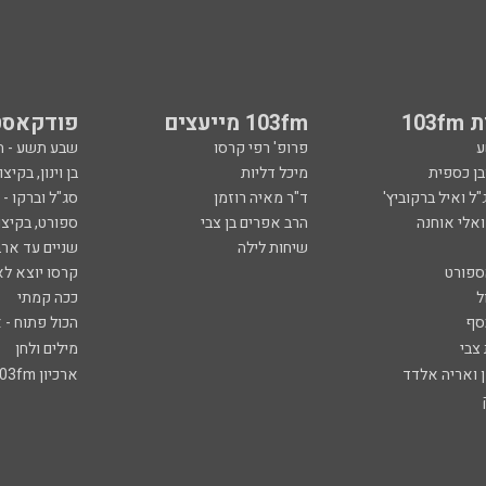
103
103fm מייעצים
פודקאסט
ע
פרופ' רפי קרסו
שבע תשע - 
ובן כספית
מיכל דליות
בן וינון, בקיצו
ל ואיל ברקוביץ'
ד"ר מאיה רוזמן
סג"ל וברקו -
ואלי אוחנה
הרב אפרים בן צבי
ספורט, בקיצו
שיחות לילה
שניים עד ארב
ספורט
קרסו יוצא לא
ל
ככה קמתי
סף
הכול פתוח - א
 צבי
מילים ולחן
ן ואריה אלדד
ארכיון 103fm