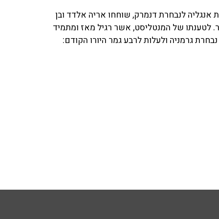
ת אנגליה לנבחרת דנמרק, שוחחו אריה אלדד ובן
. לטענתו של המנטליסט, אשר רגיל מאז ומתמיד
פיות, הוא זה שסייע לנבחרת אנגליה לגבור 0:2 על נבחרת גרמניה ולעלות לרבע גמר היורו הקודם: