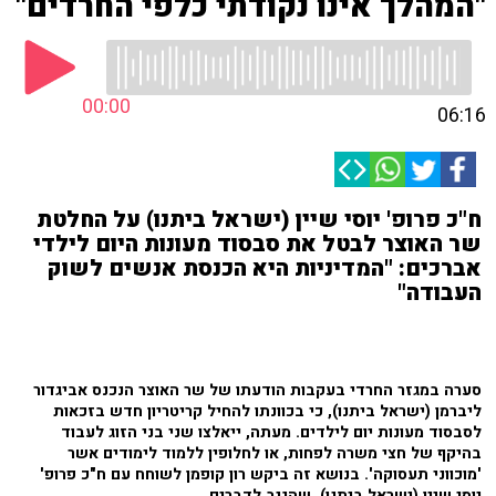
"המהלך אינו נקודתי כלפי החרדים"
00:00
06:16
ח"כ פרופ' יוסי שיין (ישראל ביתנו) על החלטת
שר האוצר לבטל את סבסוד מעונות היום לילדי
אברכים: "המדיניות היא הכנסת אנשים לשוק
העבודה"
סערה במגזר החרדי בעקבות הודעתו של שר האוצר הנכנס אביגדור
ליברמן (ישראל ביתנו), כי בכוונתו להחיל קריטריון חדש בזכאות
לסבסוד מעונות יום לילדים. מעתה, ייאלצו שני בני הזוג לעבוד
בהיקף של חצי משרה לפחות, או לחלופין ללמוד לימודים אשר
'מוכווני תעסוקה'. בנושא זה ביקש רון קופמן לשוחח עם ח"כ פרופ'
יוסי שיין (ישראל ביתנו), שהגיב לדברים.