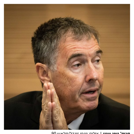
פרופ' יוסי שיין
| צילום: יונתן זינדל/פלאש 90