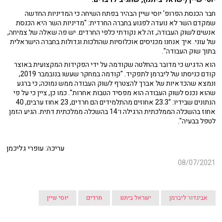
חבר הכנסת הפרופ' יוסי שיין הבהיר בפתח השיחה כי המדיניות החדשה
שמקדם השר לא נועדה לפגוע בחברה החרדית: "מדיניות השר היא הכנסת
אנשים לשוק העבודה, זה לא נקודתי כלפי החרדים. יש פה שאלה של צמיחה,
של עוני. איך אנחנו מכניסים אוכלוסיות שהולכות וגדולות בחברה הישראלית
בתוך שוק העבודה".
הוא הדגיש כי מדובר בהחלטה שקודמה על ידי הפקידות המקצועית באוצר
קודם כניסתו של ליברמן לתפקיד. "קודמה במחקר שעשו בנובמבר 2019,
ונמצא שהכדאיות של אברך להצטרף לשוק העבודה ממש נמוכה; כי ברגע
שהוא נכנס לשוק העבודה הוא מפסיד הטבות אחרות". כמו כן, ציין כי על פי
הנתונים שבידיו: "23.3 אחוזים מהתלמידים הם חרדים, 23 אחוז ערבים, 40
אחוז בהשכלה הממלכתית הרגילה ו־14 בהשכלה ממלכתית דתית. הגיע הזמן
לטפל בבעיה".
עריכה: עופרי גליכמן
08/07/2021
אביגדור ליברמן
ישראל ביתנו
חרדים
יוסי שיין