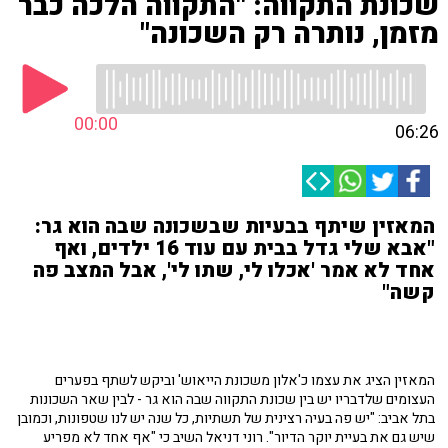
שכונת התקווה: "התקווה הלכה כבר
מזמן, נותרה רק השכונה"
00:00
06:26
המאזין שיתף בבעיות שבשכונה שבה הוא גר:
"אבא שלי גדל בבית עם עוד 16 ילדים, ואף
אחד לא אמר 'אכלו לי, שתו לי', אבל המצב פה
קשה"
המאזין הציג את עצמו כ'אלון משכונת הייאוש' וביקש לשתף בפערים
העצומים שלדבריו יש בין שכונת התקווה שבה הוא גר - לבין שאר השכונות
בתל אביב: "יש פה בעיה רצינית של תשתיות, כל שנה יש לנו שטפונות, וכמובן
שיש גם את בעיית יוקר הדיור". רוני דניאל השיב כי "אף אחד לא מפריע