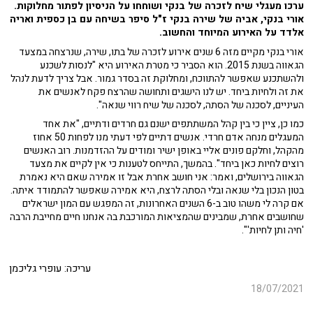
ערכו מעגלי שיח לזכרה של בנקי ושוחחו על הניסיון לפתור מחלוקות.
אורי בנקי, אביה של שירה בנקי ז"ל סיפר בשיחה עם בן כספית ואריה
אלדד על האירוע המיוחד והחשוב.
אורי בנקי מקיים מזה 6 שנים אירוע לזכרה של בתו, שירה, שנרצחה במצעד
הגאווה בשנת 2015. הוא הסביר כי מטרת האירוע היא "לנסות לשכנע
ולהשתכנע שאפשר להתווכח, ומחלוקת זה בסדר גמור. אבל צריך לדעת לנהל
את זה ולחיות ביחד. יש לנו הישגים ותחושה שהרצח פקח לאנשים את
העיניים, לסכנה של הסתה, לסכנה של שיח רווי שנאה".
כמו כן, ציין כי בין קהל המשתתפים ישנם גם חרדים ודתיים, "את אחד
המעגלים מנחה אדם חרדי. אנשים דתיים לפי דעתי מנו לפחות 50 אחוז
מהקהל, וחלקם פונים אליי באופן ישיר ומודים על ההזדמנות. רוב האנשים
רוצים לחיות כאן ביחד". בהמשך, התייחס לטענות כי אין לקיים את מצעד
הגאווה בירושלים, ואמר: אני חושב אחרת אבל זו אמירה שאם היא נאמרת
בטון הנכון בלי שנאה ובלי הסתה לרצח, היא אמירה שאפשר להתמודד איתה.
אם קרה לי משהו טוב ב-6 השנים האחרונות, זה המפגש עם המון ישראלים
שחושבים אחרת, שמבינים שהמציאות המורכבת בה אנחנו חיים מחייבת הרבה
'חיה ותן לחיות'".
עריכה: עופרי גליכמן
18/07/2021