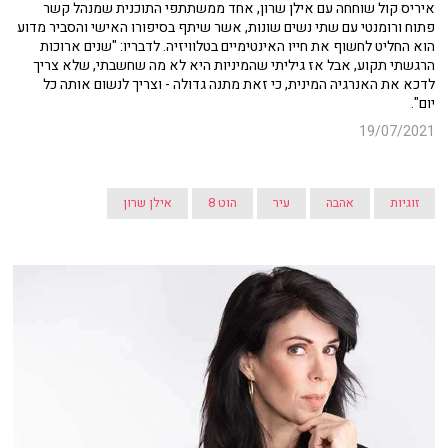
איריס קול שוחחה עם אילן שרון, אחד ממשתתפי התוכנית שמנהל קשר
פתוח ורומנטי עם שתי נשים שונות, אשר שיתף בסיפורו האישי והסביר מדוע
הוא החליט לחשוף את חייו האינטימיים בטלוויזיה. לדבריו: "שנים ארוכות
הרגשתי תקוע, אבל אז גיליתי שהמיניות היא לא מה שחשבתי, שלא צריך
לדכא את האנרגיה המינית, כי זאת מתנה גדולה - וצריך לנשום אותה כל
יום".
19/07/2021
זוגיות
אהבה
עיר
הוט 8
אילן שרון