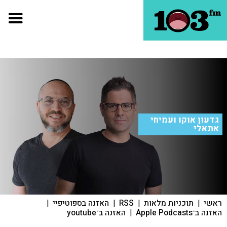
גדעון אוקו ועמיחי
אתאלי
ראשי
|
תוכניות מלאות
|
RSS
|
האזנה בספוטיפיי
|
האזנה ב־Apple Podcasts
|
האזנה ב־youtube