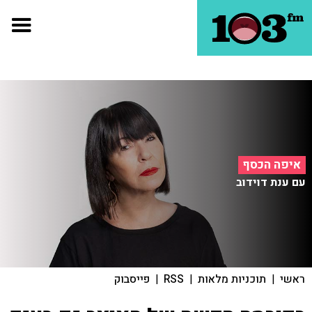
איפה הכסף
עם ענת דוידוב
ראשי
|
תוכניות מלאות
|
RSS
|
פייסבוק