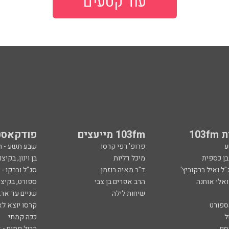
עוד קטעים
103
103fm מייעצים
פודקאסט
ע
פרופ' רפי קרסו
שבע תשע - 
ובן כספית
מיכל דליות
בן וינון, בקיצו
ל ואיל ברקוביץ'
ד"ר מאיה רוזמן
סג"ל וברקו -
ואלי אוחנה
הרב אפרים בן צבי
ספורט, בקיצו
שיחות לילה
שניים עד ארב
ספורט
קרסו יוצא לא
ל
ככה קמתי
סף
הכול פתוח - א