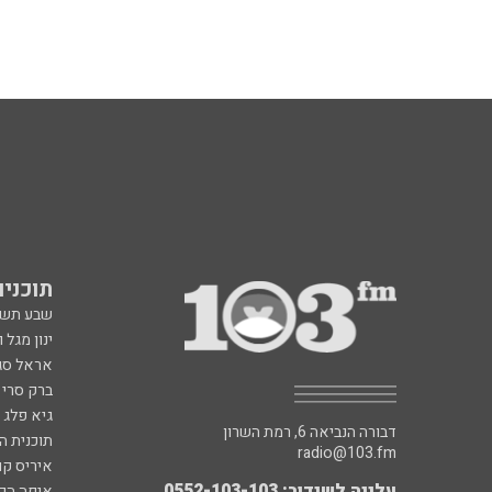
תוכניות fm
שבע תש
ינון מגל 
אראל סג"
ברק סרי 
גיא פלג
דבורה הנביאה 6, רמת השרון
תוכנית ה
radio@103.fm
איריס קו
עלייה לשידור: 0552-103-103
איפה הכ