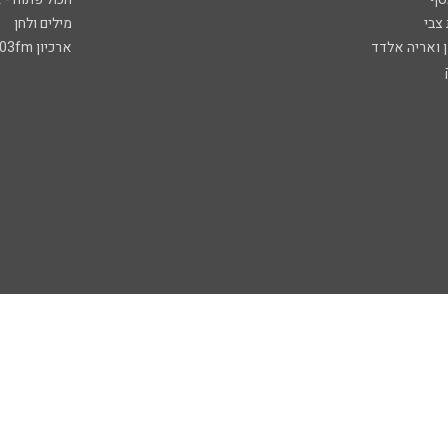
 צבי
מילים ולחן
ן ואריה אלדד
ארכיון 103fm