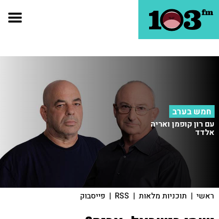
חמש בערב
עם רון קופמן ואריה
אלדד
ראשי
|
תוכניות מלאות
|
RSS
|
פייסבוק