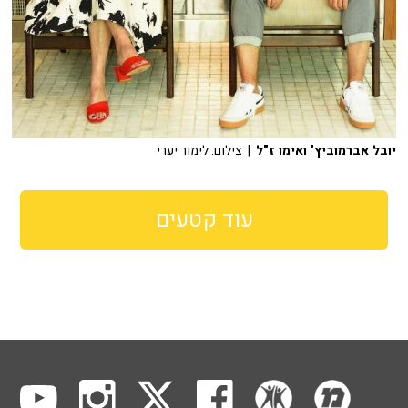
יובל אברמוביץ' ואימו ז"ל
| צילום: לימור יערי
עוד קטעים