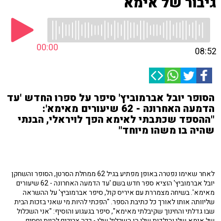
גיבור של אימא
00:00
08:52
הסופר יובל אברמוביץ' סיפר על ספרו החדש 'עד
הדמעה האחרונה - 62 שיעורים מאימא':
"ההספד שכתבתי לאימא הפך לויראלי, הבנתי
שהיה בו משהו מיוחד"
לאחר שאימו נפטרה באופן מפתיע בגיל 62 ממחלת הסרטן, הסופר והשחקן
יובל אברמוביץ' הוציא ספר חדש בשם 'עד הדמעה האחרונה - 62 שיעורים
מאימא'. בשיחה מצמררת עם איריס קול, סיפר אברמוביץ' על ההשראה
שליוותה אותו לאורך כל כתיבת הספר. "הפכתי להיות מי שאני בזכות הבית
שבו גדלתי והחינוך שקיבלתי מאימא", סיפר בגעגוע והוסיף: "אני השכלול
של אימא שלי והילדות שלי הן השכלול שלי - ככה צריכים להיות יחסים