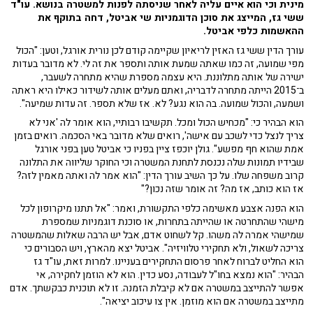
מינית וכי הוא איים עליה לאחר שניסתה לפנות למשטרה בנושא. עו"ד
ששי גז, המייצג את סוכן הדוגמניות שי אביטל, דחה בתוקף את
ההאשמות כלפי אביטל.
עורך הדין ששי גז האזין לריאיון שקיימה קודם לכן נורית אורגל, וטען: "הכול
מפי שמועה, זה כמו שאתה שמעת אותה ותספר את זה לי. לא מדובר בעדות
ישירה של אותה מתלוננת. היא עצמה מספרת שהיא מתחרה לשעבר,
ב־2015 הייתה מתחרה לדבריה, ואתם מעלים אותה לשידור כאילו היא ראתה
ושמעה, והכול שמועה. בה הוא נגע? לא. אז שלא תספר. זה עדות שמיעה".
הוא הבהיר כי: "מכחיש הכול ומכל. תקשיבו רבותיי, הוא אומר לה 'אני לא
צריך לנצל כדי לשכב עם אישה', רואים שלא מדובר באי הסכמה. רואים בזמן
אמת שהוא חף מפשע". גולן יוכפז ציין בפניו כי אביטל טען בפני אורגל
שבידיו תמונות שלה נכנסת לתחנת המשטרה וכי החוקר שליווה את התלונה
קרוב משפחה שלו. על כך השיב עורך הדין: "הוא אמר לה ואתה מאמין לזה?
אז הוא כותב, אז מה? זה אומר שזה נכון?"
הוא הפנה אצבע מאשימה כלפי התקשורת, ואמר: "אל תתנו מיקרופון לכל
מישהי שהתחרטה או שהייתה בתחרות, או סוכנת דוגמניות שמספרת
שמישהי אמרה לה משהו. קל לשחוט אדם, אבל יש הרבה שאלות שהמשטרה
צריכה לשאול, ולא תחקירי טלוויזיה". אביטל יצא מהארץ, ויש הסבורים כי
הוא החליט לברוח לאחר פרסום התחקירים בעניינו. למרות זאת, עו"ד גז
הבהיר: "הוא נמצא בחו"ל לעבודה, נסע כדין. הוא לא הוזמן לחקירה, אי
אפשר להתייצב במשטרה אם לא קיבלת הזמנה. זו לא תוכנית כבקשתך. אדם
מתייצב במשטרה אם הוא מוזמן. אין צו עיכוב יציאה".