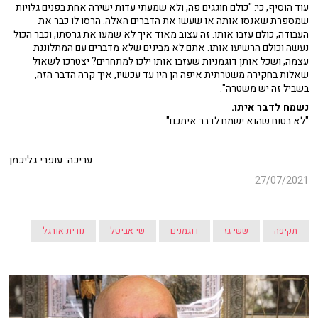
עוד הוסיף, כי: "כולם חוגגים פה, ולא שמעתי עדות ישירה אחת בפנים גלויות
שמספרת שאנסו אותה או שעשו את הדברים האלה. הרסו לו כבר את
העבודה, כולם עזבו אותו. זה עצוב מאוד איך לא שמעו את גרסתו, וכבר הכול
נעשה וכולם הרשיעו אותו. אתם לא מבינים שלא מדברים עם המתלוננת
עצמה, ושכל אותן דוגמניות שעזבו אותו ילכו למתחרים? יצטרכו לשאול
שאלות בחקירה משטרתית איפה הן היו עד עכשיו, איך קרה הדבר הזה,
בשביל זה יש משטרה".
נשמח לדבר איתו.
"לא בטוח שהוא ישמח לדבר איתכם".
עריכה: עופרי גליכמן
27/07/2021
תקיפה
ששי גז
דוגמנים
שי אביטל
נורית אורגל