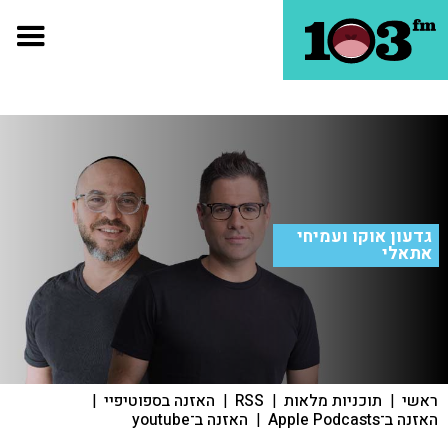
גדעון אוקו ועמיחי
אתאלי
ראשי
|
תוכניות מלאות
|
RSS
|
האזנה בספוטיפיי
|
האזנה ב־Apple Podcasts
|
האזנה ב־youtube