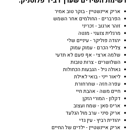
רשימת השירים שערך רביד פלוטניק:
אריק איינשטיין - בוקר טוב אמיר
הפרברים - החולמים אחר השמש
זוהר ארגוב - זכריני
מרגלית צנעני - מנטה
יהודה פוליקר - עיניים שלי
צלילי הכרם - עמוק עמוק
שלמה ארצי - אף פעם לא תדעי
השלושרים - צרות טובות
גאולה גיל - הגבעות הכחולות
ליאור ייני - בואי לאילת
עפרה חזה - שחרחורת
חיים משה - אהבת חיי
דקלון - המורי הזקן
אריס סאן - שמח ועצוב
אריק סיני - ערב מול הגלעד
יהודית רביץ - עין גדי
אריק איינשטיין - ילדים של החיים