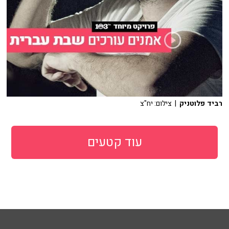
רביד פלוטניק
| צילום: יח"צ
עוד קטעים