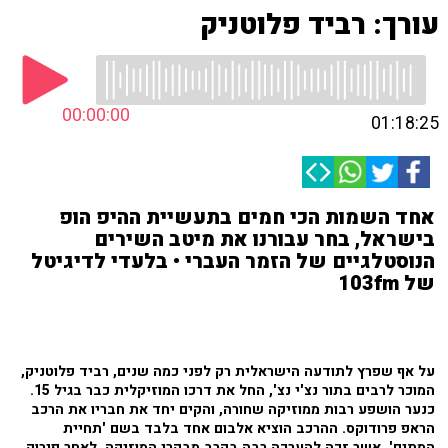
עורך: רביד פלוטניק
00:00:00
01:18:25
אחד השמות הכי חמים בתעשיית ההיפ הופ
בישראל, בחר עבורנו את מיטב השירים
הנוסטלגיים של הזמר העברי • בלעדי לדיגיטל
של 103fm
על אף שפרץ לתודעה הישראלית רק לפני כמה שנים, רביד פלוטניק,
המוכר לרבים בתור נצ'י נצ', החל את דרכו המוזיקלית כבר בגיל 15.
כנער הושפע רבות ממוזיקה שחורה, והקים יחד את חבריו את הרכב
הראפ פרודוקס. ההרכב הוציא אלבום אחד בלבד בשם 'תחיית
המתים', אשר זכה להערכה רבה בקרב מבקרי המוזיקה. לאחר פירוק