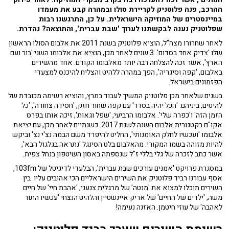
ההרכב, פנה פלוטניק לקריירת סולו ובמהרה קבע את מעמדו
במיינסטרים של המוזיקה הישראלית. על כן, התרגשנו רבות
שפלוטניק נענה לבקשתנו לערוך 'שבת עברית', והתוצאה? נהדרת.
לאחר שחרורו מצה"ל, הוציא פלוטניק בשנת 2011 את אלבום הסולו הראשון
שלו 'צדיק אחד בסדום'. 3 שנים לאחר מכן, הוציא את אלבומו השני 'בור ועם
הארץ', אשר זכה להצלחה רבה יותר מאלבומו הקודם. אחד מהשירים
באלבום, 'קפה וסיגריה', הפך במהרה ללהיט והצליח להיכנס למצעדי
הפזמונים בישראל.
בשנים שלאחר מכן פלוטניק המשיך לעבוד במרץ, והוציא רשימה מכובדת של
להיטים, ביניהם: 'הכל יהיה בסדר' עם קפה שחור חזק, 'חסידה צחורה', 'כל
הזמן הזה' ו'כפרה שלי'. אלבומו הרביעי, 'שפל וגאות', זיכה אותו בפרס
אקו"ם בקטגורית אלבום השנה לשנת 2017. כשנתיים לאחר מכן, עם יציאת
אלבומו 'ועכשיו לחלק האומנותי', החליט להיפרד משם הבמה נצ'י נצ' וביקש
להיות מזוהה בשמו המקורי. מהאלבום בלט הסינגל 'נתראה בגלגול הבא',
אשר כתב לזכרה של גלי בללי ז"ל שנספתה באסון השיטפון בנחל צפית.
במסגרת פרויקט 'אמנים עורכים שבת עברית', הבלעדי לדיגיטל של 103fm,
אסף עבורנו רביד פלוטניק את השירים הישראליים הכי אהובים עליו. בין
השירים תוכלו למצוא את 'מנטה' של מרגלית צנעני, 'אהבת חיי' של חיים
משה, 'ילדים של החיים' של אריק איינשטיין והלהיט הנצחי 'עכשיו התור
לאהבה' של עוזי חיטמן. האזנה נעימה!