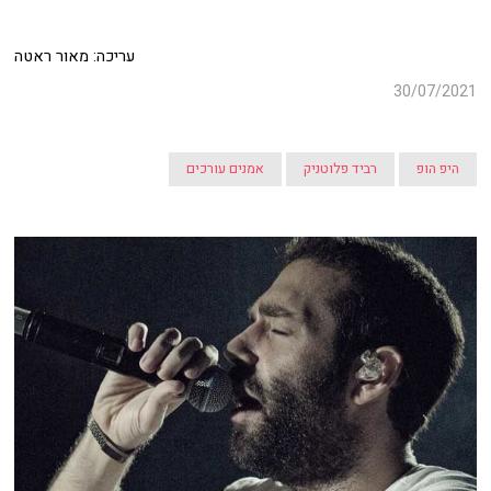
עריכה: מאור ראטה
30/07/2021
היפ הופ
רביד פלוטניק
אמנים עורכים