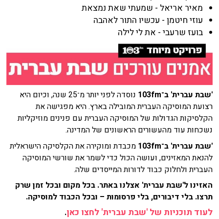
מאיר אריאל - שמעתי שאת נמצאת
עוזי חיטמן - עכשיו התור לאהבה
בועז שרעבי - את לי לילה
'שבת עברית' ב־103fm
נוסדה לפני יותר מ־25 שנה, וכיום היא
רצועת המוסיקה העברית המובילה בארץ. היא מפגישה את
הקלסיקות הגדולות של המוסיקה העברית עם פנינים מוזיקליות
נשכחות עוד מהעשורים הראשונים של המדינה.
'שבת עברית' ב־103fm
מכבדת ומוקירה את הקלסיקה הישראלית
להנאת המאזינים, ועושה הכול כדי לשמר את שורשי המוסיקה
העברית ולחלוק כבוד לדורות המייסדים שלה.
האזינו ל'שבת עברית' אצלנו באתר. בכל מקום ובכל זמן שרק
תרצו. בלי דיבורים, בלי פרסומות – ובכל הכבוד למוסיקה.
לעוד תוכניות של 'שבת עברית' לחצו כאן
.