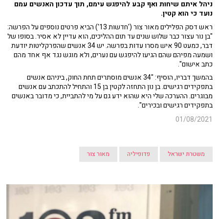
ניהל איתם שיחות ואף קבע להיפגש עימם, תוך עדכון האנשים עמם
נועד כי הוא קטין.
ראש דסק הפלילים מאור צור ('חדשות 13') הביא פרטים נוספים על הפרשה:
"בן נור עצור כבר שלוש שנים עד תום ההליכים, הוא עדיין לא אסיר. בסופו של
דבר, כמעט 90 איש מסרו עדות בפרשה. יש 34 אנשים שהפרקליטות יודעת
ושמעה מפיהם שהם הגיעו להיפגש עם נערים, ולא מוגש נגד אף אחד מהם
כתב אישום".
בהמשך דבריו, הוסיף: "34 אנשים מוסתרים תחת החוק, ביניהם אנשים
בתפקידים רגישים. בן נון התחזה לקטין בן 15 והתחיל להתכתב עם אנשים
מבוגרים. ההערכה שלי היא שהוא ידע גם על מי להתביית, כי מדובר באנשים
בתפקידים רגישים ובכירים".
01/08/2021
משטרת ישראל
פדופיליה
מאור צור