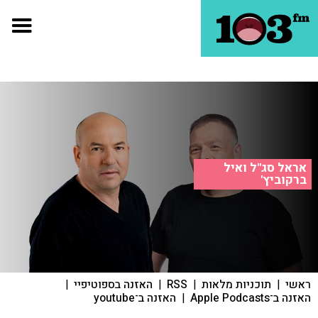
אראל סג"ל ואיל
ברקוביץ'
ראשי
|
תוכניות מלאות
|
RSS
|
האזנה בספוטיפיי
|
האזנה ב־Apple Podcasts
|
האזנה ב־youtube