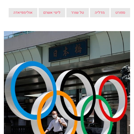
ספורט
מדליה
טל שורר
לינוי אשרם
אולימפיאדה