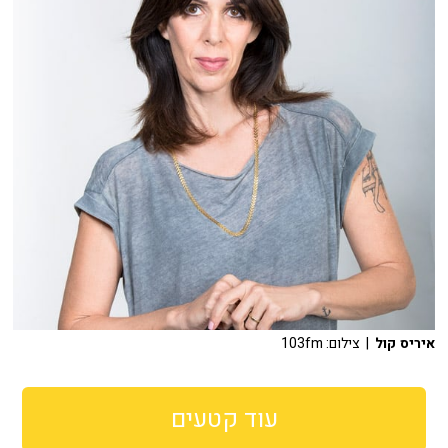
איריס קול
| צילום: 103fm
עוד קטעים