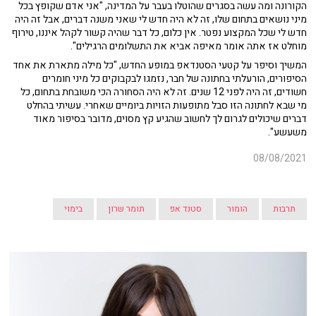
הקורונה ומה עשה בסגרים שהוטלו בעבר על המדינה, "אני אדם שקופץ בכל
מיני נושאים בתחום שלו, זה לא היה חדש לי שאני משנה דברים, אבל זה היה
חדש לי שכל המקצוע נפטר. אין כלום, כל דבר שהיה קשור לקהל איננו, טירוף
מוחלט אז אתה אומר מאיפה אביא את התשלומים הרגילים".
המשיך וסיפר על קטעי הסטנדאפ במופע החדש, "כל מילה מתארת את אחד
הסיפורים, הורעלתי בחתונה של חבר, נזמגו לבקבוקים כל מיני חומרים
חשודים, זה היה לפני 12 שנים. זה לא היה הסחורה הכי משובחת בתחום, כל
מי שבא לחתונה הזו סבל מתופעות הזויות ביומיים שאחרי. עשיתי בהחלט
דברים שיכולים לגרום לך לחשוב שהגיע קץ מסוים, מדובר בסיפור מאוד
משעשע".
08/08/2021
תרבות
הומור
סטנד אפ
תומר שרון
בימוי