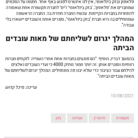
פלאפון ובזק בינלאומי, אין לנו אינטרס לפגוע באף אחד. חתמנו על הסכמים
שמחברים את 'פלאפון', 'בזק בינלאומי' ו'יס' לחברת תקשורת אחת שאמורה
להתחרות בחברות הקיימות. עכשיו החברה חוזרת בה. החברה הראשונה
שמתחילים בה היא חברת 'בזק בינלאומי', סוגרים אותה והעובדים יישארו בלי
עבודה".
המהלך יגרום לשליחתם של מאות עובדים
הביתה
בהמשך דבריו, הוסיף: "הם פוגעים בחברות אחת אחרי השנייה. לוקחים חברות
רווחיות וסוגרים אותן. זה יותר חמור מתיק 4000 כי ועדי העובדים נאלצים
להילחם עבור הציבור כדי שלא יבנו פה מונופולים. המהלך יגרום לשליחתם של
מאות עובדים הביתה".
עריכה: מיכל קדוש
10/08/2021
תקשורת
פיטורין
שביתה
בזק