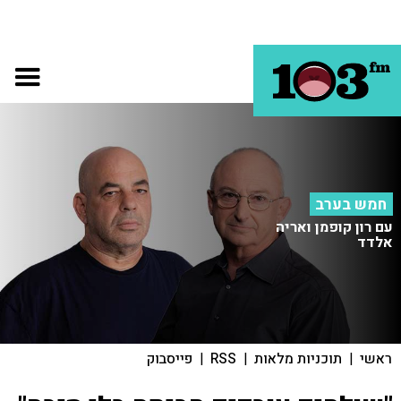
חמש בערב
עם רון קופמן ואריה
אלדד
ראשי
|
תוכניות מלאות
|
RSS
|
פייסבוק