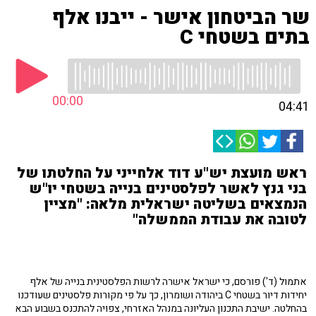
שר הביטחון אישר - ייבנו אלף
בתים בשטחי C
00:00
04:41
ראש מועצת יש"ע דוד אלחייני על החלטתו של
בני גנץ לאשר לפלסטינים בנייה בשטחי יו"ש
הנמצאים בשליטה ישראלית מלאה: "מציין
לטובה את עבודת הממשלה"
אתמול (ד') פורסם, כי ישראל אישרה לרשות הפלסטינית בנייה של אלף
יחידות דיור בשטחי C ביהודה ושומרון, כך על פי מקורות פלסטינים שעודכנו
בהחלטה. ישיבת התכנון העליונה במנהל האזרחי, צפויה להתכנס בשבוע הבא