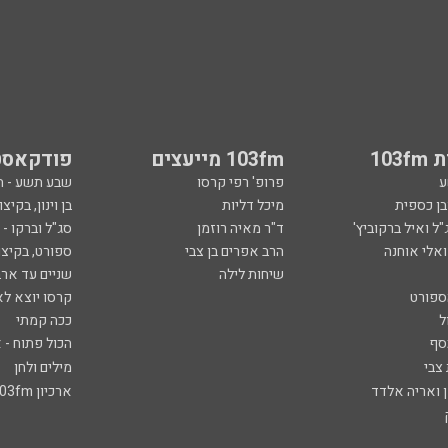
103
103fm מייעצים
פודקאסט
ע
פרופ' רפי קרסו
שבע תשע - 
ובן כספית
מיכל דליות
בן וינון, בקיצו
ל ואיל ברקוביץ'
ד"ר מאיה רוזמן
סג"ל וברקו -
ואלי אוחנה
הרב אפרים בן צבי
ספורט, בקיצו
שיחות לילה
שניים עד ארב
ספורט
קרסו יוצא לא
ל
ככה קמתי
סף
הכול פתוח - א
 צבי
מילים ולחן
ן ואריה אלדד
ארכיון 103fm