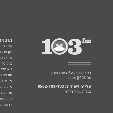
תוכניות fm
שבע תש
ינון מגל 
אראל סג"
ברק סרי 
גיא פלג
דבורה הנביאה 6, רמת השרון
תוכנית ה
radio@103.fm
איריס קו
עלייה לשידור: 0552-103-103
איפה הכ
בעלות שיחה רגילה
פנינה בת
רון קופמ
רז שכניק