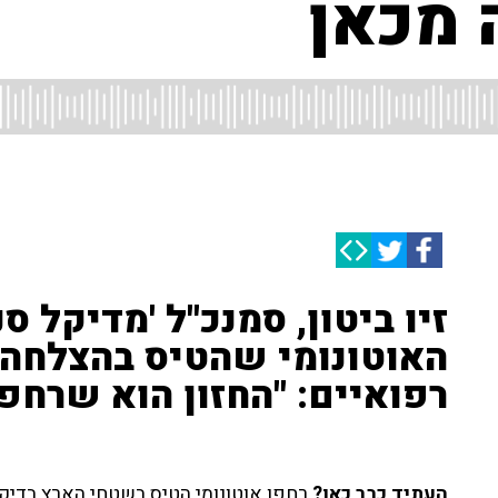
 מכאן
זיו ביטון, סמנכ"ל 'מדיקל ס
האוטונומי שהטיס בהצלחה ב
רפואיים: "החזון הוא שרחפנ
העתיד כבר כאן?
רחפן אוטונומי הטיס בשטחי הארץ בדיקו