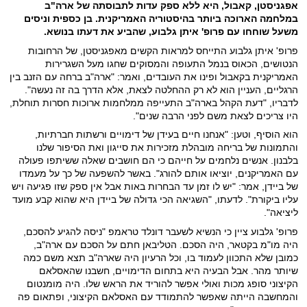
אפגניסטן, קאבול, היא ללא ספק עדות לתבוסתה של ארה"ב
במלחמה הארוכה ביותר בהיסטוריה האמריקנית. בן כספית וניסים
משעל שוחחו עם פרופ' איתן גלבוע, שהביע את דעתו בנושא.
פרופ' איתן גלבוע התייחס למראות הקשים מאפגניסטן, של הרחובות
הנטושים, הכאוס בנמל התעופה והמסוקים שחגו מעל השגרירות
האמריקנית בקאבול ופינו את העובדים, ואמר: "ארה"ב ברחה עם הזנב בין
הרגליים, העניין הוא לא רק ההחלטה לצאת, אלא הדרך בה זה נעשה".
לדבריו, "דעת הקהל בארה"ב התעייפה ממלחמות ארוכות חסרות תוחלת,
היו צריכים לצאת משם לפני הרבה שנים".
הוא הוסיף, וטען: "אנחנו חיים בעידן של דימויים ורשתות חברתיות,
והתמונות של בריחה מובהלת מזכירות את סייגון ואת הסיפור שלנו
בלבנון. אנשים נלחמים על חייהם כי הם חושבים שאלה ששיתפו פעולה
עם האמריקנים, יוציאו אותם להורג". באשר להשפעה של כך על מעמדו
של ביידן, אמר: "יש לו זמן עד הבחרות באות אבל אין ספק שזו פגיעה ויש
עליו ביקורת". לדעתו, "השגיאה הכי גדולה של ביידן היא שהוא קבע מועד
ליציאה".
פרופ' גלבוע ציין כי הנשיא לשעבר דונלד טראמפ "ניסה להגיע להסכם,
היה מו"מ בקטאר, היה הסכם. הטליבאן חתם על הסכם עם ארה"ב,
כמובן שלא התכוון לעמוד בו, וכל הרעיון היה שארה"ב תצא משם כמה
שיותר מהר. אבל הבעיה היא בתחום הדימויים, חשבנו שהאסלאם
הקיצוני סופג מכות ואולי אפשר להוריד את הראש שלו. היה מומנטום
והמחשבה הייתה שאפשר להתמודד עם האסלאם הקיצוני, ופתאום פה