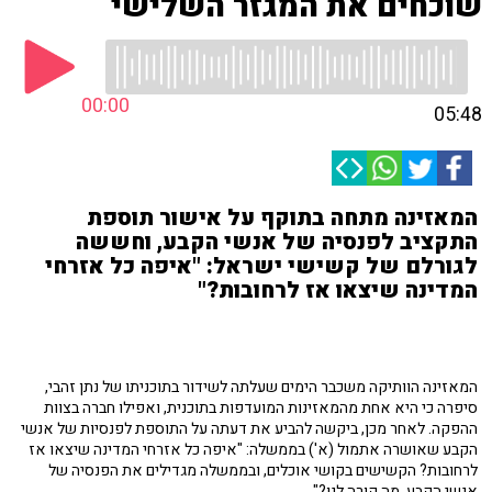
שוכחים את המגזר השלישי
00:00
05:48
המאזינה מתחה בתוקף על אישור תוספת
התקציב לפנסיה של אנשי הקבע, וחששה
לגורלם של קשישי ישראל: "איפה כל אזרחי
המדינה שיצאו אז לרחובות?"
המאזינה הוותיקה משכבר הימים שעלתה לשידור בתוכניתו של נתן זהבי,
סיפרה כי היא אחת מהמאזינות המועדפות בתוכנית, ואפילו חברה בצוות
ההפקה. לאחר מכן, ביקשה להביע את דעתה על התוספת לפנסיות של אנשי
הקבע שאושרה אתמול (א') בממשלה: "איפה כל אזרחי המדינה שיצאו אז
לרחובות? הקשישים בקושי אוכלים, ובממשלה מגדילים את הפנסיה של
אנשי הקבע. מה קורה לנו?".