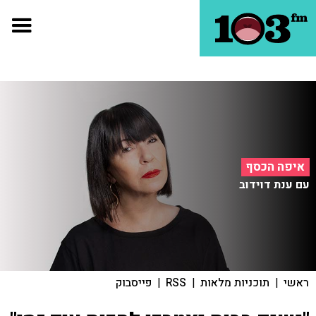
איפה הכסף
עם ענת דוידוב
ראשי
|
תוכניות מלאות
|
RSS
|
פייסבוק