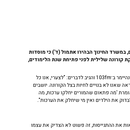
במשרד החינוך הבהירו אתמול (ד') כי מוסדות
קת קורונה שלילית לפני פתיחת שנת הלימודים,
ראש עיריית גבעתיים רן קוניק שוחח עם ינון מגל ויריב אופנהיימר ב־103fm והגיב לדברים: "לצערי, אנו כל
אה שאנו לא בנויים לחיות בצל הקורונה. יושבים
אומרת 'מה פתאום שהמורים יחלקו ערכות, מה
לבדוק את הילדים ואין מי שיחלק את הערכות".
אות את ההתגייסות, זה פשוט לא הצדיק את עצמו