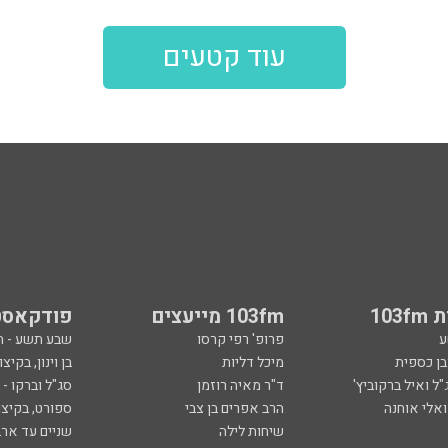
עוד קטעים
103
103fm מייעצים
פודקאסט
ע
פרופ' רפי קרסו
שבע תשע - 
ובן כספית
מיכל דליות
בן וינון, בקיצו
ל ואיל ברקוביץ'
ד"ר מאיה רוזמן
סג"ל וברקו -
ואלי אוחנה
הרב אפרים בן צבי
ספורט, בקיצו
שיחות לילה
שניים עד ארב