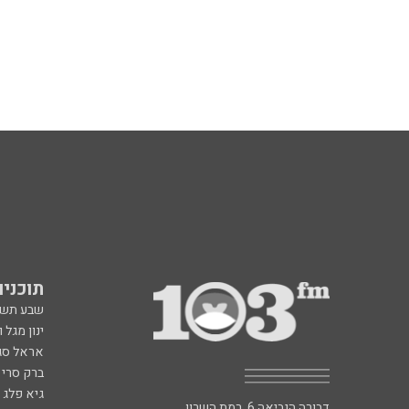
תוכניות fm
שבע תש
ינון מגל 
אראל סג"
ברק סרי 
גיא פלג
דבורה הנביאה 6, רמת השרון