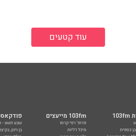
עוד קטעים
103
103fm מייעצים
פודקאסט
ע
פרופ' רפי קרסו
שבע תשע - 
ובן כספית
מיכל דליות
בן וינון, בקיצו