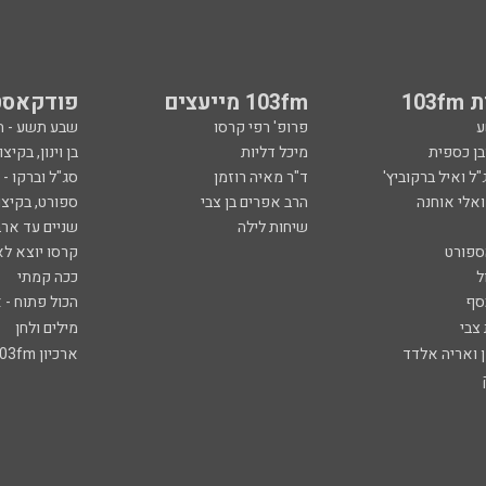
103
103fm מייעצים
פודקאסט
ע
פרופ' רפי קרסו
שבע תשע - 
ובן כספית
מיכל דליות
בן וינון, בקיצו
ל ואיל ברקוביץ'
ד"ר מאיה רוזמן
סג"ל וברקו -
ואלי אוחנה
הרב אפרים בן צבי
ספורט, בקיצו
שיחות לילה
שניים עד ארב
ספורט
קרסו יוצא לא
ל
ככה קמתי
סף
הכול פתוח - א
 צבי
מילים ולחן
ן ואריה אלדד
ארכיון 103fm