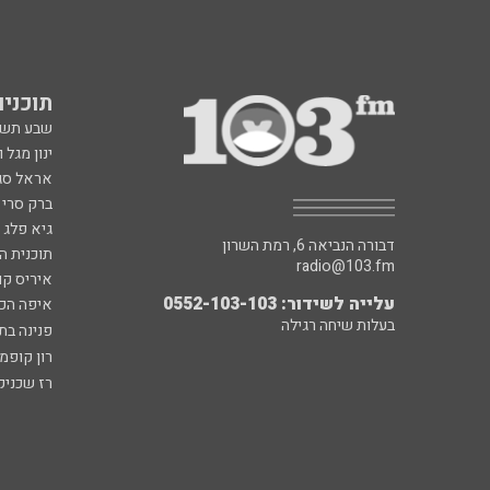
תוכניות fm
שבע תש
ינון מגל 
אראל סג"
ברק סרי 
גיא פלג
דבורה הנביאה 6, רמת השרון
תוכנית ה
radio@103.fm
איריס קו
עלייה לשידור: 0552-103-103
איפה הכ
בעלות שיחה רגילה
פנינה בת
רון קופמ
רז שכניק