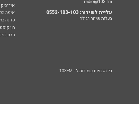
radio@103.fm
איריס קו
עלייה לשידור: 0552-103-103
איפה הכ
בעלות שיחה רגילה
פנינה בת
רון קופמ
רז שכניק
כל הזכויות שמורות ל - 103FM