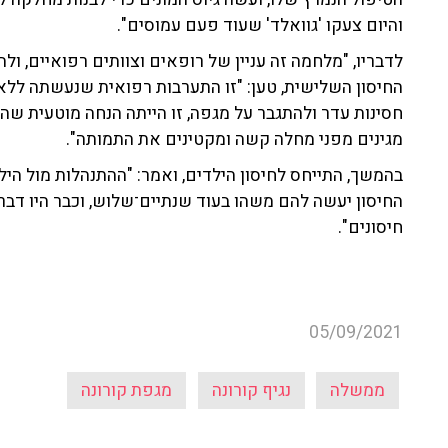
והיום צעקו 'גוואלד' שעוד פעם עמוסים".
לדבריו, "מלחמה זה עניין של רופאים וצוותים רפואיים, ו
החיסון השלישית, טען: "זו התערבות רפואית שנעשתה ללא 
חסינות עדר ולהתגבר על מגפה, זו הייתה הנחה מוטעית שהת
מגינים מפני מחלה קשה ומקטינים את התמותה".
בהמשך, התייחס לחיסון הילדים, ואמר: "ההתנהלות מול הילד
החיסון יעשה להם משהו בעוד שנתיים־שלוש, וכבר היו דברי
חיסונים".
05/09/2021
ממשלה
נגיף קורונה
מגפת קורונה