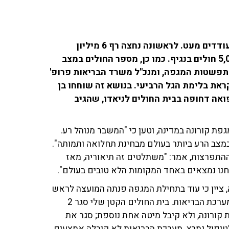
יממה לפני ערב ראש השנה נתוני התחלואה בקורונה מעודדים מעט. לראשונה נחצה רף 6 מיליון
המחוסנים במנה הראשונה, ואתמול אובחנו פחות מ־5,000 חולים בנגיף. כמו כן, מספר החולים במצב
התפשטות המגפה, ומנכ"ל משרד הבריאות פרופ'
ראת בלימת הגל הרביעי. בנושא זה שוחחו בן
ואה דחופה בבית החולים לניאדו, שהגיב
 קורונה במדינה, וטען כי "המשבר מנוהל רע.
מצב הרע ביותר בעולם מבחינת תחלואה ותמותה".
התפרצות, אמר: "משתלטים זה תיאוריה, מאז
 ציין כי עוד בתחילת המגפה פנתה המועצה לראש
הממשלה לשעבר ולקבינט הקורונה, "אמרה – 'תנו חיזוק למערכת הבריאות. בית החולים הקטן שלי סגר 2
קורונה, ולא קיבל מיטה אחת נוספת; סגר את
לטיפול נמרץ. מערכת הבריאות לא קיבלה אמצעים