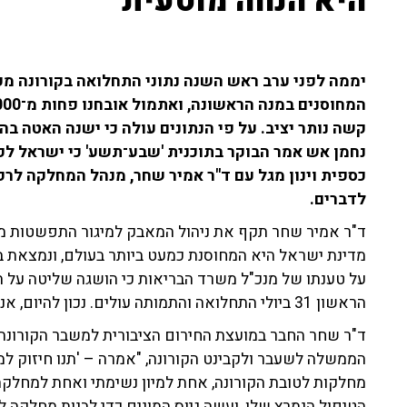
היא הנחה מוטעית"
קשה נותר יציב. על פי הנתונים עולה כי ישנה האטה ב
נחמן אש אמר הבוקר בתוכנית 'שבע־תשע' כי ישראל לק
כספית וינון מגל עם ד"ר אמיר שחר, מנהל המחלקה לרפ
לדברים.
ד"ר אמיר שחר תקף את ניהול המאבק למיגור התפשטות מגפת
מדינת ישראל היא המחוסנת כמעט ביותר בעולם, ונמצאת ב
על טענתו של מנכ"ל משרד הבריאות כי הושגה שליטה על ה
הראשון 31 ביולי התחלואה והתמותה עולים. נכון להיום, אנחנו נמצאים באחד המקומות הלא טובים בעולם".
ד"ר שחר החבר במועצת החירום הציבורית למשבר הקורונה,
מחלקות לטובת הקורונה, אחת למיון נשימתי ואחת למחלקת 
הטיפול הנמרץ שלו, ועשה גיוס המונים כדי לבנות מחלקה 