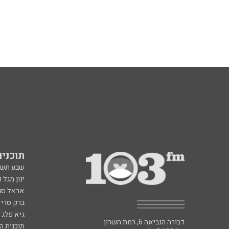
תוכניות fm
שבע תש
ינון מגל 
אראל סג"
ברק סרי 
גיא פלג
דבורה הנביאה 6, רמת השרון
תוכנית ה