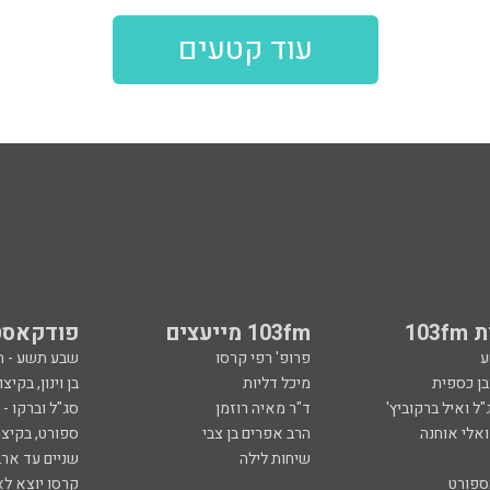
עוד קטעים
103
103fm מייעצים
פודקאסט
ע
פרופ' רפי קרסו
שבע תשע - 
ובן כספית
מיכל דליות
בן וינון, בקיצו
ל ואיל ברקוביץ'
ד"ר מאיה רוזמן
סג"ל וברקו -
ואלי אוחנה
הרב אפרים בן צבי
ספורט, בקיצו
שיחות לילה
שניים עד ארב
ספורט
קרסו יוצא לא