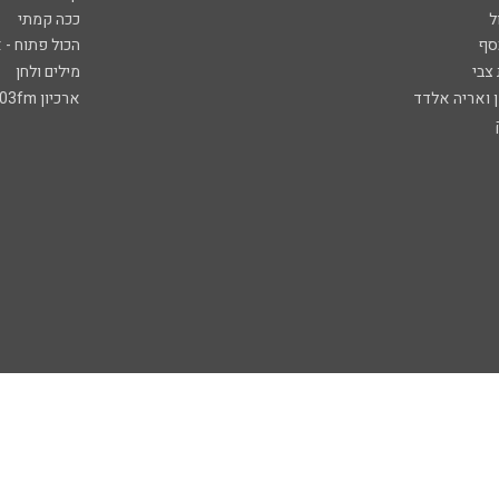
ל
ככה קמתי
סף
הכול פתוח - א
 צבי
מילים ולחן
ן ואריה אלדד
ארכיון 103fm