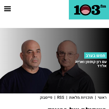
חמש בערב
עם רון קופמן ואריה
אלדד
ראשי
|
תוכניות מלאות
|
RSS
|
פייסבוק