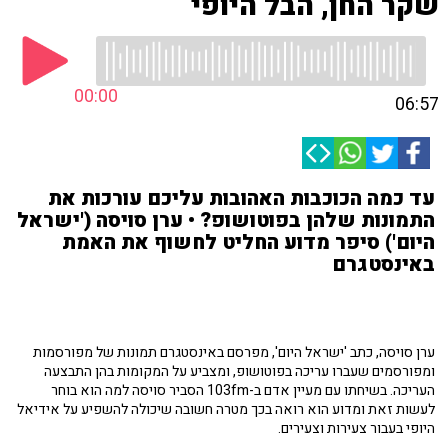
שקר החן, הבל היופי
00:00
06:57
עד כמה הכוכבות האהובות עליכם עורכות את
התמונות שלהן בפוטושופ? • ערן סויסה ('ישראל
היום') סיפר מדוע החליט לחשוף את האמת
באינסטגרם
ערן סויסה, כתב 'ישראל היום', מפרסם באינסטגרם תמונות של מפורסמות
ומפורסמים שעברו עריכה בפוטושופ, ומצביע על המקומות בהן התבצעה
העריכה. בשיחתו עם מעיין אדם ב-103fm הסביר סויסה למה הוא בוחר
לעשות זאת ומדוע הוא רואה בכך מטרה חשובה שיכולה להשפיע על אידיאל
היופי בעבור צעירות וצעירים.