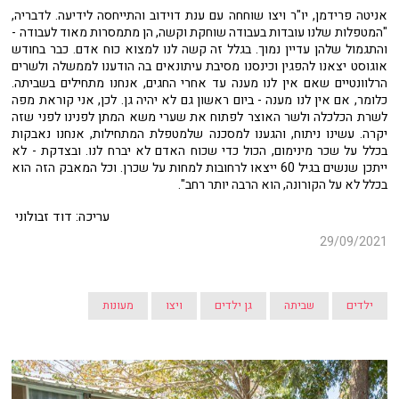
אניטה פרידמן, יו"ר ויצו שוחחה עם ענת דוידוב והתייחסה לידיעה. לדבריה,
"המטפלות שלנו עובדות בעבודה שוחקת וקשה, הן מתמסרות מאוד לעבודה -
והתגמול שלהן עדיין נמוך. בגלל זה קשה לנו למצוא כוח אדם. כבר בחודש
אוגוסט יצאנו להפגין וכינסנו מסיבת עיתונאים בה הודענו לממשלה ולשרים
הרלוונטיים שאם אין לנו מענה עד אחרי החגים, אנחנו מתחילים בשביתה.
כלומר, אם אין לנו מענה - ביום ראשון גם לא יהיה גן. לכן, אני קוראת מפה
לשרת הכלכלה ולשר האוצר לפתוח את שערי משא המתן לפנינו לפני שזה
יקרה. עשינו ניתוח, והגענו למסכנה שלמטפלת המתחילות, אנחנו נאבקות
בכלל על שכר מינימום, הכול כדי שכוח האדם לא יברח לנו. ובצדקת - לא
ייתכן שנשים בגיל 60 ייצאו לרחובות למחות על שכרן. וכל המאבק הזה הוא
בכלל לא על הקורונה, הוא הרבה יותר רחב".
עריכה: דוד זבולוני
29/09/2021
ילדים
שביתה
גן ילדים
ויצו
מעונות