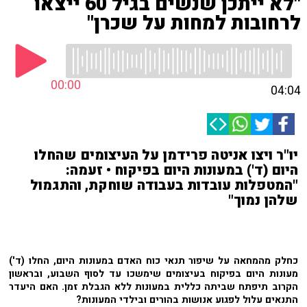
"לא ייתכן שנשים בגיל 60 ייצאו
לרחובות למחות על שכרן"
00:00
04:04
יו"ר ויצו אניטה פרידמן על העיצומים שהחלו
היום (ד') במעונות היום בפיקוח • זעמה:
"המטפלות עובדות בעבודה שוחקת, והתגמול
שלהן נמוך"
כחלק מהמחאה על שיפור תנאי כוח האדם במעונות היום, החלו (ד')
מעונות היום בפיקוח בעיצומים שימשכו עד לסוף השבוע, ובראשון
הקרוב תיפתח שביתה כללית במעונות ללא הגבלת זמן. האם היעדר
התנאים עלול לפגוע אנושות בהורים ובילדי המעונות?