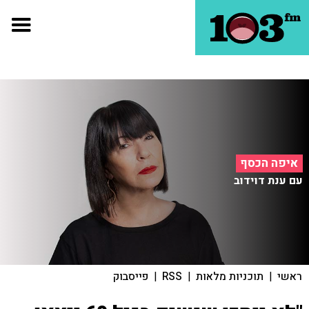
איפה הכסף
עם ענת דוידוב
ראשי
|
תוכניות מלאות
|
RSS
|
פייסבוק