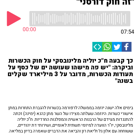
"זה חוק דורסני"
00:00
07:54
כך קבעה ח"כ יוליה מלינובסקי על חוק הכשרות
וביקרה: "יש פה מישהו שעושה ים של כסף על
תעודות הכשרות, מדובר על 3 מיליארד שקלים
בשנה"
בימים אלה ישנה יוזמה בממשלה לרפורמה בכשרות להגברת התחרות במתן
אישורי כשרות. היוזמה שעלתה מצידו של השר מתן כהנא (ימינה) זכתה
להתנגדות מצידם של הרבנות הראשית והמפלגות החרדיות. ח"כ יוליה
מלינובסקי, יו"ר הוועדה למיזמי תשתית לאומיים, ושירותי דת יהודיים,
ששוחחה עם אלון גל וליאת רון והביאה את הדברים שאמרה בדיון במליאה.