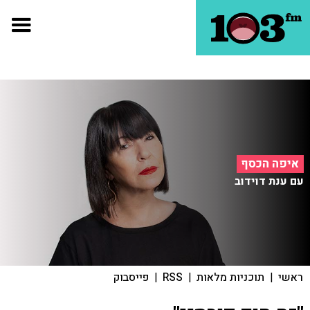
איפה הכסף
עם ענת דוידוב
ראשי
|
תוכניות מלאות
|
RSS
|
פייסבוק