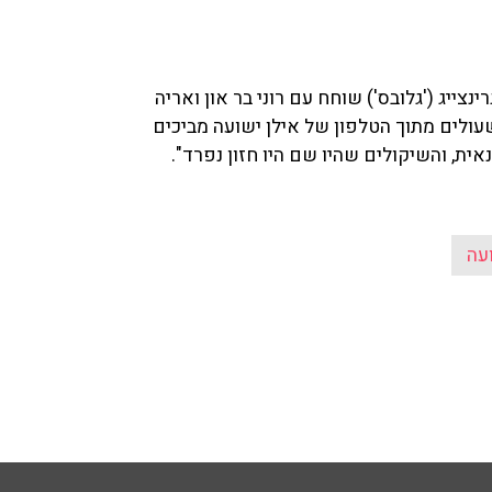
 נתניהו בפרשת תיק 4000. אבישי גרינצייג ('גלובס') שוחח עם רוני בר און ואריה
לים מתוך הטלפון של אילן ישועה מביכים
ית, והשיקולים שהיו שם היו חזון נפרד".
עה