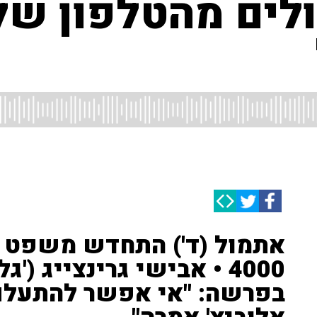
לים מהטלפון של
אתמול (ד') התחדש משפט נ
4000 • אבישי גרינצייג (
בפרשה: "אי אפשר להתעל