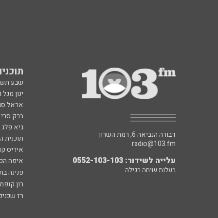
תוכניות fm
שבע תש
ינון מגל 
אראל סג"
ברק סרי 
גיא פלג
דבורה הנביאה 6, רמת השרון
תוכנית ה
radio@103.fm
איריס קו
עלייה לשידור: 0552-103-103
איפה הכ
בעלות שיחה רגילה
פנינה בת
רון קופמ
רז שכניק