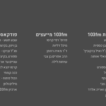
103
103fm מייעצים
פודקאסט
ע
פרופ' רפי קרסו
שבע תשע - 
ובן כספית
מיכל דליות
בן וינון, בקיצו
ל ואיל ברקוביץ'
ד"ר מאיה רוזמן
סג"ל וברקו -
ואלי אוחנה
הרב אפרים בן צבי
ספורט, בקיצו
שיחות לילה
שניים עד ארב
ספורט
קרסו יוצא לא
ל
ככה קמתי
סף
הכול פתוח - א
 צבי
מילים ולחן
ן ואריה אלדד
ארכיון 103fm