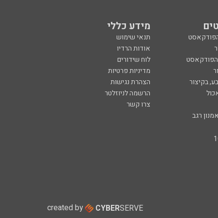
ים
מידע כללי
הפודקאסט
תנאי שימוש
ר
אודות הרדיו
 הפודקאסט
לוח שידורים
ר
מדיניות פרטיות
ע, בקיצור
הצהרת נגישות
כול
הרשמה לניוזלטר
צרו קשר
מנון רגב
created by
CYBER
SERVE