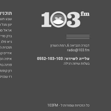
תוכניות fm
שבע תש
ינון מגל 
אראל סג"
ברק סרי 
גיא פלג
דבורה הנביאה 6, רמת השרון
תוכנית ה
radio@103.fm
איריס קו
עלייה לשידור: 0552-103-103
איפה הכ
בעלות שיחה רגילה
פנינה בת
רון קופמ
רז שכניק
כל הזכויות שמורות ל - 103FM