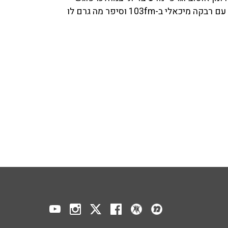
הסופר עצמו את אביו שנפטר לפני שנים רבות. באר שוחח עם רבקה מיכאלי ב-103fm וסיפר מה גרם לו