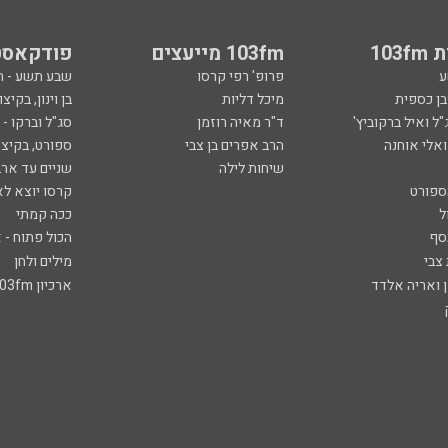
103
103fm מייעצים
פודקאסט
ע
פרופ' רפי קרסו
שבע תשע - 
ובן כספית
מיכל דליות
בן וינון, בקיצו
ל ואיל ברקוביץ'
ד"ר מאיה רוזמן
סג"ל וברקו -
ואלי אוחנה
הרב אפרים בן צבי
ספורט, בקיצו
שיחות לילה
שניים עד ארב
ספורט
קרסו יוצא לא
ל
ככה קמתי
סף
הכול פתוח - א
 צבי
מילים ולחן
ן ואריה אלדד
ארכיון 103fm