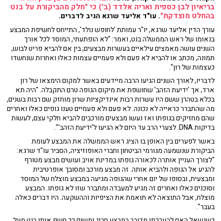
בריאיון לבן כספית ואריה אלדד (ב') כי "חלק מהביקורת על בנט
בהחלט מוצדקת"
. עו"ד אליעד שרגא הגיב לדברים.
עורך הדין אליעד שרגא, יו"ר עמותת 'לחופש נולד', התייחס לחשיפת המבצע
בנאומו של ראש הממשלה בנט, ואמר: "לא הופתעתי, המוסד לכל אורך
השנים עושה מאמצים עילאיים בעשרות מבצעים; בין אם להביא פריט לבוש,
תמונה, מכתב או להביא לא פעם ולא פעמיים עצמות כאלו ואחרות שנחשדו
כעצמות של רון".
לדבריו, לאורך השנים הגיעו הרבה מיידעים באשר למקום הימצאו של רון
ארד, אך 'ידיעת הזהב' שחושפת את מיקום הגופה טרם התקבלה. "היה תא
בכלא בטהרן ששם היו עשרות רבות אינדיקציות שרון מוחזק שם רבות בשנים,
מה שהתברר כראייה לא נכונה. לא פעם ולא פעמיים טענו גופים כאלו ואחרים
שהם מחזיקים בגופתו ואז נעשו מבצעים מורכבים להביא חלקי עצם, לעשות
בדיקות DNA. לצערי הרב עד היום לא הגיעו ל'ידיעת הזהב'".
באשר לפערים בין האופן בו הציג ראש הממשלה את המבצע לעומת
הביקורת שנשמעה מגורמי הביטחון וחברי האופוזיציה, הסביר עו"ד שרגא:
"לצורך העניין אותרה לכאורה גופתו במדינת אויב ועושים מבצע מטורף
להגיע אל הגופה ולהביא אותה. זה מבצע מורכב ומסובך אופרטיבית
ומבצעית, ובסופו של יום אחרי שהגופה מגיעה במבצע מוצלח של המוסד
וסוכנים כאלו ואחרים זה מגיע למעבדה ומתברר שזו לא גופתו. המבצע
מוצלח, אבל התוצאה לא תואמת את הציפיות וההשקעה. היו דברים כאלה
בעבר".
כשנשאל האם להערכתו מדובר במבצע חריג ומשום כך חשף אותו בנט מעל