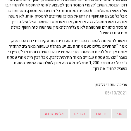
דוכן הכנסת, השיב: "לצערי המוסד הפך לצעצוע לאומי להתפאר ולהתהדר בו
של ראשי ממשלות ב־6 השנים האחרונות. כל מבצע הוא מסוכן, נועז ומורכב
אבל כל מבצע שנחשף זה ריטואל מסוכן שחייבים להפסיק אותו. לא משנה
אם זה ראש ממשלה כזה או אחר, או ראש מוסד שיושב אצל אילנה דיין
ומספר סיפורים שהנשמה לא מצליחה להאמין שמישהו כזה חושף כאלה
מיידעים רגישים".
באשר לניסיונות להשבת השבויים והנעדרים המוחזקים בידי חמאס בעזה,
אמר: "המחירים עולים פעם אחר פעם, יש מנהלת שעושה מאמצים להחזיר
אותם אך יכול להיות שמאוחר מדי והמחירים הנדרשים גבוהים מדי"; וציין כי
בעבר "הוצעה עסקת שבויים מאוד מידתית לרבין, אבל רבין היה אחרי עסקת
ג'יבריל בה שחרר 1,200 מחבלים ולא היה מוכן לשלם את המחיר המועט
בשביל לחזיר את רון".
עריכה: עופרי גליכמן
05/10/2021
שבי
רון ארד
נעדרים
אליעד שרגא