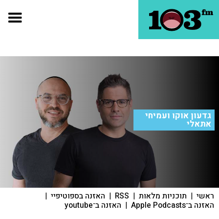
גדעון אוקו ועמיחי
אתאלי
ראשי
|
תוכניות מלאות
|
RSS
|
האזנה בספוטיפיי
|
האזנה ב־Apple Podcasts
|
האזנה ב־youtube