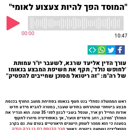
"המוסד הפך להיות צעצוע לאומי"
00:00
10:47
עורך הדין אליעד שרגא, לשעבר יו"ר עמותת
'לחופש נולד', תקף את חשיפת המבצע בנאומו
של רה"מ: "זה ריטואל מסוכן שחייבים להפסיק"
ראש הממשלה נפתלי בנט חשף בנאומו בפתיחת מושב החורף בכנסת
מבצע ביטחוני שהתרחש בחודש שעבר, במטרה להביא מידע חדש
אודות החייל רון ארד, שנפל בשבי לבנון לפני 35 שנה. הוא הגדיר את
המהלך 'מורכב, רחב מימדים ונועז', אך באופוזיציה מיהרו לתקוף
בטענה כי הוא ממהר לשווק הישגים תיאורטיים בטרם עת. גם בקרב
חבר הכנסת רם בן ברק הודה
הקואליציה נשמעה ביקורת, כאשר