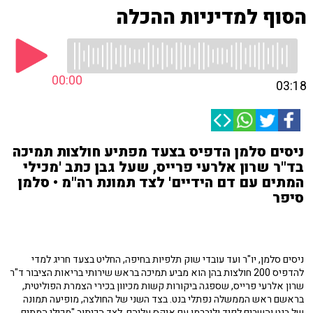
הסוף למדיניות ההכלה
00:00
03:18
ניסים סלמן הדפיס בצעד מפתיע חולצות תמיכה
בד"ר שרון אלרעי פרייס, שעל גבן כתב 'מכילי
המתים עם דם הידיים' לצד תמונת רה"מ • סלמן
סיפר
ניסים סלמן, יו"ר ועד עובדי שוק תלפיות בחיפה, החליט בצעד חריג למדי
להדפיס 200 חולצות בהן הוא מביע תמיכה בראש שירותי בריאות הציבור ד"ר
שרון אלרעי פרייס, שספגה ביקורות קשות מכיוון בכירי הצמרת הפוליטית,
בראשם ראש הממשלה נפתלי בנט. בצד השני של החולצה, מופיעה תמונה
של בנט והשרים לפיד וליברמן עם איקס עליהם, לצד הכיתוב "מכילי המתים