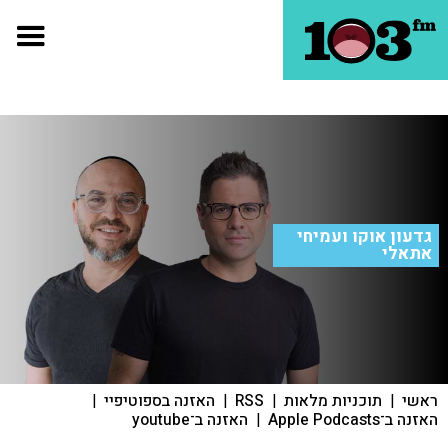
גדעון אוקו ועמיחי
אתאלי
ראשי
|
תוכניות מלאות
|
RSS
|
האזנה בספוטיפיי
|
האזנה ב־Apple Podcasts
|
האזנה ב־youtube