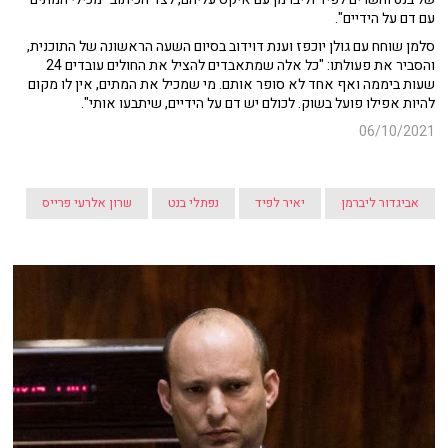
עם דם על הידיים".
סלמן שוחח עם גולן יוכפז וענת דוידוב בסיום השעה הראשונה של התוכנית,
והסביר את פעולתו: "כל אלה שמתאבדים להציל את החולים עובדים 24
שעות ביממה ואף אחד לא סופר אותם. מי שמכיל את המתים, אין לו מקום
להיות אפילו פועל בשוק. לכולם יש דם על הידיים, שיתבעו אותי".
06/10/2021
אביגדור ליברמן
יאיר לפיד
נפתלי בנט
שרון אלרעי פרייס