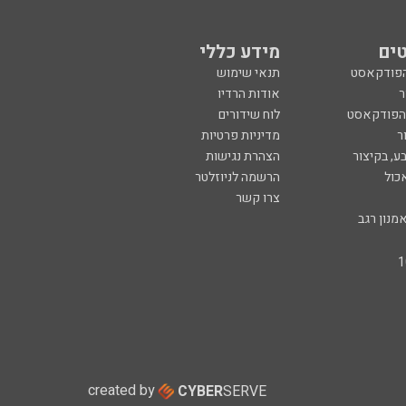
ים
מידע כללי
הפודקאסט
תנאי שימוש
ר
אודות הרדיו
 הפודקאסט
לוח שידורים
ר
מדיניות פרטיות
ע, בקיצור
הצהרת נגישות
כול
הרשמה לניוזלטר
צרו קשר
מנון רגב
created by
CYBER
SERVE