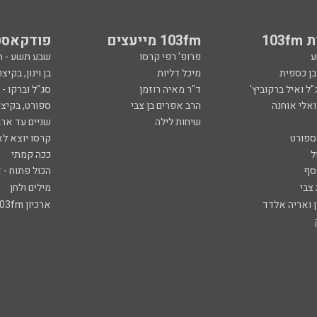
103
103fm מייעצים
פודקאסט
ע
פרופ' רפי קרסו
שבע תשע - 
ובן כספית
מיכל דליות
בן וינון, בקיצו
ל ואיל ברקוביץ'
ד"ר מאיה רוזמן
סג"ל וברקו -
ואלי אוחנה
הרב אפרים בן צבי
ספורט, בקיצו
שיחות לילה
שניים עד ארב
ספורט
קרסו יוצא לא
ל
ככה קמתי
סף
הכול פתוח - א
 צבי
מילים ולחן
ן ואריה אלדד
ארכיון 103fm