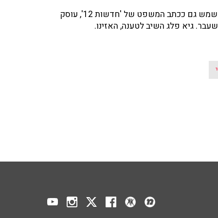
המאזין מתח ביקורת חריפה וטען כי מגיש התוכנית, אשר משמש גם ככתב המשפט של 'חדשות 12', עוסק
ר. גיא פלג השיב לטענה, האזינו.