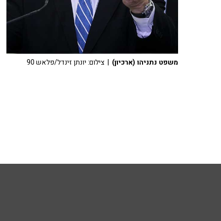
משפט נתניהו (ארכיון)
| צילום: יונתן זינדל/פלאש 90