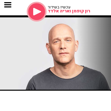
עכשיו בשידור
רון קופמן ואריה אלדד