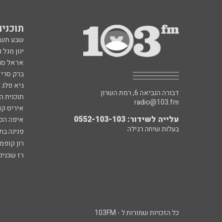
תוכניות fm
שבע תש
ינון מגל 
אראל סג"
ברק סרי 
גיא פלג
דבורה הנביאה 6, רמת השרון
תוכנית ה
radio@103.fm
איריס קו
עלייה לשידור: 0552-103-103
איפה הכ
בעלות שיחה רגילה
פנינה בת
רון קופמ
רז שכניק
כל הזכויות שמורות ל - 103FM