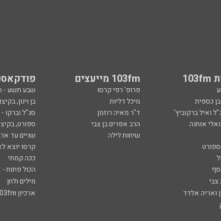
103
103fm מייעצים
פודקאסט
ע
פרופ' רפי קרסו
שבע תשע - 
ובן כספית
מיכל דליות
בן וינון, בקיצו
ל ואיל ברקוביץ'
ד"ר מאיה רוזמן
סג"ל וברקו -
ואלי אוחנה
הרב אפרים בן צבי
ספורט, בקיצו
שיחות לילה
שניים עד ארב
ספורט
קרסו יוצא לא
ל
ככה קמתי
סף
הכול פתוח - א
 צבי
מילים ולחן
ן ואריה אלדד
ארכיון 103fm