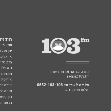
תוכניות fm
שבע תש
ינון מגל 
אראל סג"
ברק סרי 
גיא פלג
דבורה הנביאה 6, רמת השרון
תוכנית ה
radio@103.fm
איריס קו
עלייה לשידור: 0552-103-103
איפה הכ
בעלות שיחה רגילה
פנינה בת
רון קופמ
רז שכניק