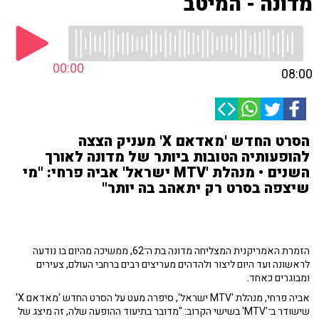
מדונה - המיטב
00:00
08:00
הסרט החדש 'מאדאם X' מעניק הצצה
להופעותיה הטובות ביותר של מדונה לאורך
השנים • מנהלת 'MTV ישראל' אביה פרחי: "מי
שיצפה בסרט רק יתאהב בה יותר"
הזמרת האמריקנית המצליחה מדונה בת ה־62, ממשיכה מהיום בו נודעה
לראשונה ועד היום ליצור ולהדהים מעריצים רבים ברחבי העולם, צעירים
ומבוגרים כאחד.
אביה פרחי, מנהלת 'MTV ישראל', סיפרה מעט על הסרט החדש 'מאדאם X'
שישודר ב־'MTV' בשישי הקרוב: "מדובר בתיעוד ההופעה שלה, זה מיצג של