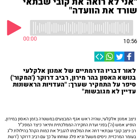
"אני לא רואה את קובי שבתאי
שורד את הוועדה"
00:00
10:56
לאור דבריו הדרמתיים של אמנון אלקלעי
בנושא האסון בהר מירון, רביב דרוקר ('המקור')
סיפר על התחקיר שערך: "העדויות הראשונות
עדיין לא מגובשות"
ניצב אמנון אלקלעי, שהיה ראש אגף המבצעים במשטרה בזמן
האסון במירון
,
הופיע אמש (ה') בפני ועדת החקירה הממלכתית
ותיאר כיצד המפכ"ל
רב-ניצב קובי שבתאי דחה את המלצתו להגביל את כמות הקהל בהילולת ל"ג
בעומר המרכזית. ניסים משעל וגיא פלג שוחחו על כך עם רביב דרוקר ('רשת