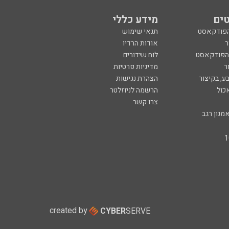
ים
מידע כללי
הפודקאסט
תנאי שימוש
ר
אודות הרדיו
 הפודקאסט
לוח שידורים
ר
מדיניות פרטיות
ע, בקיצור
הצהרת נגישות
כול
הרשמה לניוזלטר
צרו קשר
מנון רגב
created by
CYBER
SERVE