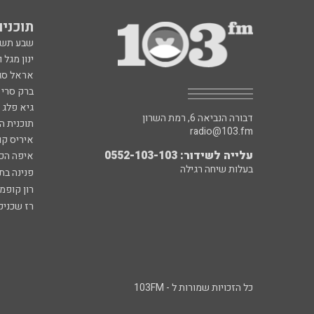
תוכניות fm
שבע תש
ינון מגל 
אראל סג"
ברק סרי 
גיא פלג
דבורה הנביאה 6, רמת השרון
תוכנית ה
radio@103.fm
איריס קו
עלייה לשידור: 0552-103-103
איפה הכ
בעלות שיחה רגילה
פנינה בת
רון קופמ
רז שכניק
כל הזכויות שמורות ל - 103FM