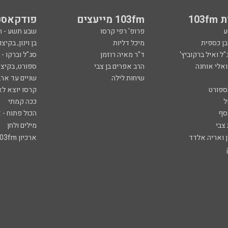
103
103fm מייעצים
פודקאסט
ע
פרופ' רפי קרסו
שבע תשע - 
ובן כספית
מיכל דליות
בן וינון, בקיצו
ל ואיל ברקוביץ'
ד"ר מאיה רוזמן
סג"ל וברקו -
ואלי אוחנה
הרב אפרים בן צבי
ספורט, בקיצו
שיחות לילה
שניים עד ארב
ספורט
קרסו יוצא לא
ל
ככה קמתי
סף
הכול פתוח - א
 צבי
מילים ולחן
ן ואריה אלדד
ארכיון 103fm