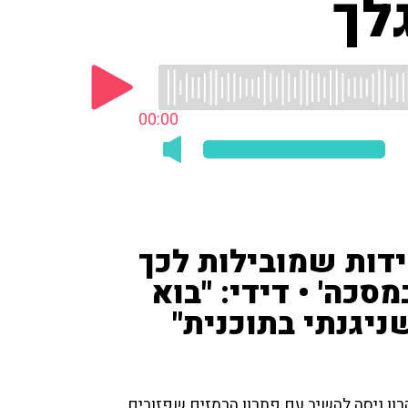
לך
00:00
דות שמובילות לכך
כה' • דידי: "בוא
יגנתי בתוכנית"
רון ניסה להשיב עם פתרון הרמזים שפזורים