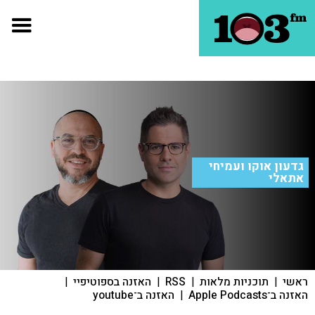
גדעון אוקו ועמיחי
אתאלי
ראשי
|
תוכניות מלאות
|
RSS
|
האזנה בספוטיפיי
|
האזנה ב־Apple Podcasts
|
האזנה ב־youtube