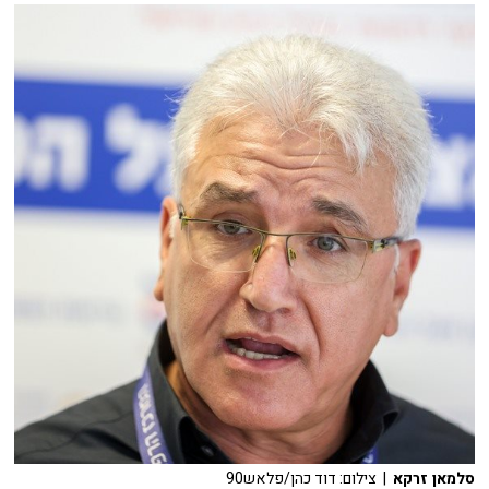
סלמאן זרקא
| צילום: דוד כהן/פלאש90