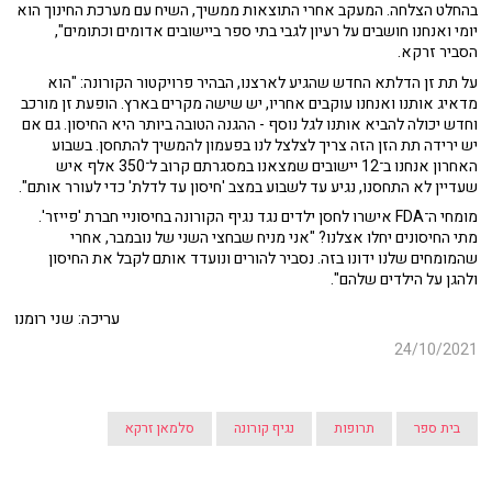
בהחלט הצלחה. המעקב אחרי התוצאות ממשיך, השיח עם מערכת החינוך הוא
יומי ואנחנו חושבים על רעיון לגבי בתי ספר ביישובים אדומים וכתומים",
הסביר זרקא.
על תת זן הדלתא החדש שהגיע לארצנו, הבהיר פרויקטור הקורונה: "הוא
מדאיג אותנו ואנחנו עוקבים אחריו, יש שישה מקרים בארץ. הופעת זן מורכב
וחדש יכולה להביא אותנו לגל נוסף - ההגנה הטובה ביותר היא החיסון. גם אם
יש ירידה תת הזן הזה צריך לצלצל לנו בפעמון להמשיך להתחסן. בשבוע
האחרון אנחנו ב־12 יישובים שמצאנו במסגרתם קרוב ל־350 אלף איש
שעדיין לא התחסנו, נגיע עד לשבוע במצב 'חיסון עד לדלת' כדי לעורר אותם".
מומחי ה־FDA אישרו לחסן ילדים נגד נגיף הקורונה בחיסוניי חברת 'פייזר'.
מתי החיסונים יחלו אצלנו? "אני מניח שבחצי השני של נובמבר, אחרי
שהמומחים שלנו ידונו בזה. נסביר להורים ונועדד אותם לקבל את החיסון
ולהגן על הילדים שלהם".
עריכה: שני רומנו
24/10/2021
בית ספר
תרופות
נגיף קורונה
סלמאן זרקא