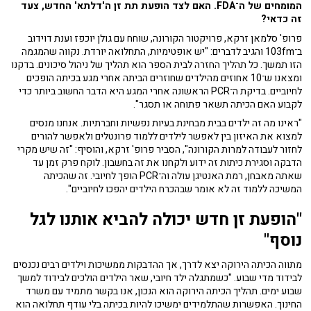
המומחים של ה־FDA. האם לצד הופעת תת זן ה'דלתא' החדש, צעד
זה כדאי?
פרופ' סלמאן זרקא, פרויקטור הקורונה, שוחח עם גולן יוכפז וענת דוידוב
ב־103fm והגיב לדברים: "יש אופטימיות, התחלואה יורדת. נקווה שהמגמה
הזו תמשך. כל תהליך החזרה לבית הספר הוא תהליך של ניהול סיכונים. בדקנו
ומצאנו ש־10 אחוזים מהילדים שחוזרים הביתה אחרי מגע בכיתה הופכים
לחיוביים. בדיקת ה־PCR הראשונה אחרי המגע היא הדבר החשוב ביותר כדי
לקבוע האם הכיתה תשאר פתוחה או תסגר".
"ראינו מה זה ילדים בבית מבחינת בעיות נפשיות וחברתיות. אנחנו מנסים
למצוא את האיזון בין לאפשר לילדים ללמוד פרונטלים ולאפשר להורים
לחזור לעבודה למרות הקורונה", הסביר פרופ' זרקא, והוסיף: "זה שיש מקרי
הדבקה וסגירת כיתות זה ידוע ולקחנו את זה בחשבון. לוקח פרק זמן עד
שאתה מאבחן, רמת האנטיגן עולה וה־PCR הופך לחיובי. זה שהכיתה
המשיכה ללמוד זה לא אומר שבהכרח הילדים יהפכו לחיוביים".
"הופעת זן חדש יכולה להביא אותנו לגל
נוסף"
מתווה הכיתה הירוקה יצא לדרך, אך ההדבקות ממשיכות וילדים רבים נכנסים
לבידוד מדי שבוע. "כשמתגלה ילד חיובי, שאר הילדים הולכים לבידוד למשך
שבוע ימים. תהליך הכיתה הירוקה הוא הנכון, אנו בקשר מתמיד עם משרד
החינוך. האפשרות שהתלמידים ימשיכו להיות בכיתה בלי עודף תחלואה הוא