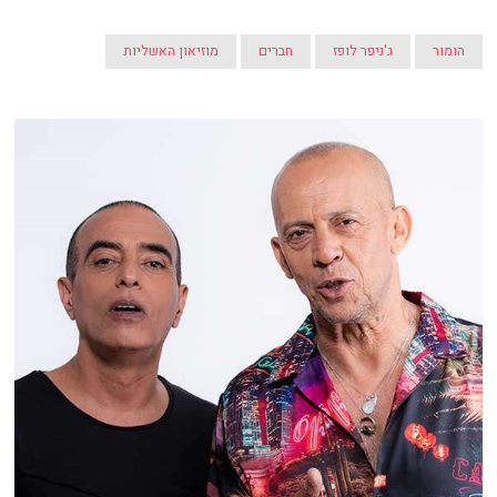
הומור
ג'ניפר לופז
חברים
מוזיאון האשליות