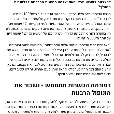
להצבעה בשבוע הבא. האם יצליחו הסיעות החרדיות לבלום את
המהלך?
חברת הכנסת יוליה מלינובסקי שוחחה עם ענת דוידוב ב־103fm והגיבה
לדברים: "הדיון החל בעשר בבוקר והוא עוד רחוק מלהסתיים. האופוזיציה
עושה הטרלה רצינית, זה בדיון על הסתייגויות, לפני כן קיימנו 42 שעות של
דיוני עומק. חלק מחברי האופוזיציה שמתפרעים, צועקים ועושים הצגות, לא
היו בוועדה דקה אחת בזמן כל הדיונים. קיימנו על הנושא הזה 42 שעות דיון
עם יותר מ־300 מוזמנים".
"באו היום חברי הכנסת והגישו אלפי הסתייגויות", הדגישה בכעס והוסיפה:
"אתמול פורסם שכל המטרה שלהן היא לא משהו מהותי או ענייני, אלא סתם
להטריל, לגרום נזק לכנסת ולעצור את הכל. כשאני רואה דבר כזה, אני לא
יכולה להשלים עם זה, עם כל הכבוד לכלים פרלמנטריים, צריכים לשמור על
עבודה תקינה של המשכן ושל המחוקקים שצריכים לכבד את עצמם. הם לא
יודעים שום דבר מהחוק, הם לא קראו אותו פעם אחרת. זה לא כואב להם,
כואב להם שלוקחים מהם שליטה וכסף".
רפורמת הכשרות תתממש -
נשבור את
מונופול הרבנות
בסיום דבריה, הדגישה ח"כ מלינובסקי: "לחלק מחברי הכנסת זה באמת כואב,
אך זה לא מעניין את אלה שעשו פה הצגות. רפורמת הכשרות תתממש בסוף,
נשבור את מונופול הרבנות, ניתן מענה למועצות הדתיות ולמשגיחים ונכניס