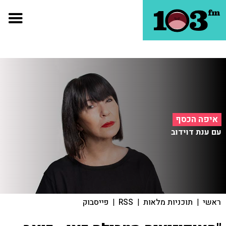
איפה הכסף
עם ענת דוידוב
ראשי
|
תוכניות מלאות
|
RSS
|
פייסבוק