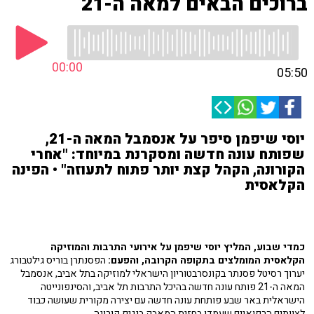
ברוכים הבאים למאה ה-21
00:00
05:50
יוסי שיפמן סיפר על אנסמבל המאה ה-21,
שפותח עונה חדשה ומסקרנת במיוחד: "אחרי
הקורונה, הקהל קצת יותר פתוח לתעוזה" • הפינה
הקלאסית
כמדי שבוע, המליץ יוסי שיפמן על אירועי התרבות והמוזיקה
הקלאסית המומלצים בתקופה הקרובה, והפעם:
הפסנתרן בוריס גילטבורג
יערוך רסיטל פסנתר בקונסרבטוריון הישראלי למוזיקה בתל אביב, אנסמבל
המאה ה-21 פותח עונה חדשה בהיכל התרבות תל אביב, והסינפונייטה
הישראלית באר שבע פותחת עונה חדשה עם יצירה מקורית שעושה כבוד
לצוותים הרפואיים שעמדו בחזית המאבק בנגיף קורונה.